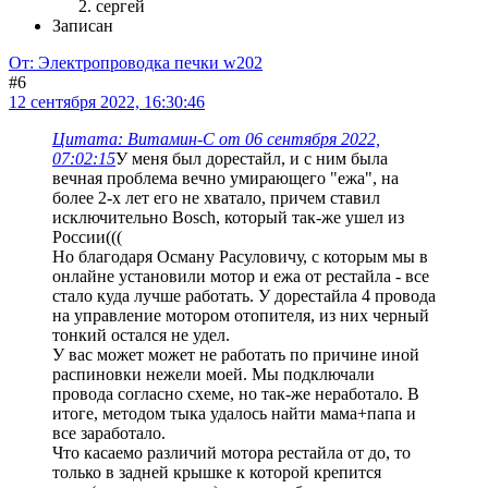
сергей
Записан
От: Электропроводка печки w202
#6
12 сентября 2022, 16:30:46
Цитата: Витамин-С от 06 сентября 2022,
07:02:15
У меня был дорестайл, и с ним была
вечная проблема вечно умирающего "ежа", на
более 2-х лет его не хватало, причем ставил
исключительно Bosch, который так-же ушел из
России(((
Но благодаря Осману Расуловичу, с которым мы в
онлайне установили мотор и ежа от рестайла - все
стало куда лучше работать. У дорестайла 4 провода
на управление мотором отопителя, из них черный
тонкий остался не удел.
У вас может может не работать по причине иной
распиновки нежели моей. Мы подключали
провода согласно схеме, но так-же неработало. В
итоге, методом тыка удалось найти мама+папа и
все заработало.
Что касаемо различий мотора рестайла от до, то
только в задней крышке к которой крепится