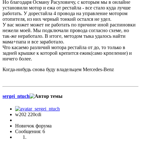
Но благодаря Осману Расуловичу, с которым мы в онлайне
установили мотор и ежа от рестайла - все стало куда лучше
работать. У дорестайла 4 провода на управление мотором
отопителя, из них черный тонкий остался не удел.
У вас может может не работать по причине иной распиновки
нежели моей. Мы подключали провода согласно схеме, но
так-же неработало. В итоге, методом тыка удалось найти
мама+папа и все заработало.
Что касаемо различий мотора рестайла от до, то только в
задней крышке к которой крепится ежик(само крпеление) и
ничего более.
Когда-нибудь снова буду владельцем Mercedes-Benz
sergei_ntuch
w202 220cdi
Новичок форума
Сообщения: 6