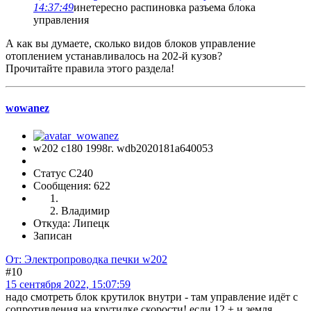
14:37:49
инетересно распиновка разъема блока
управления
А как вы думаете, сколько видов блоков управление
отоплением устанавливалось на 202-й кузов?
Прочитайте правила этого раздела!
wowanez
w202 c180 1998г. wdb2020181a640053
Статус C240
Сообщения: 622
Владимир
Откуда: Липецк
Записан
От: Электропроводка печки w202
#10
15 сентября 2022, 15:07:59
надо смотреть блок крутилок внутри - там управление идёт с
сопротивления на крутилке скорости! если 12 + и земля