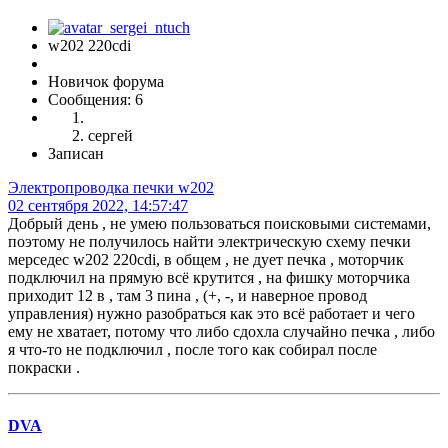
w202 220cdi
Новичок форума
Сообщения: 6
сергей
Записан
Электропроводка печки w202
02 сентября 2022, 14:57:47
Добрый день , не умею пользоваться поисковыми системами,
поэтому не получилось найти электрическую схему печки
мерседес w202 220cdi, в общем , не дует печка , моторчик
подключил на прямую всё крутится , на фишку моторчика
приходит 12 в , там 3 пина , (+, -, и наверное провод
управления) нужно разобраться как это всё работает и чего
ему не хватает, потому что либо сдохла случайно печка , либо
я что-то не подключил , после того как собирал после
покраски .
DVA