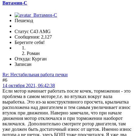
Витамин-С
Пешеход
Статус C43 AMG
Сообщения: 2,127
Берегите себя!
Роман
Откуда: Курган
Записан
Re: Нестабильная работа печки
#6
14 октября 2021, 06:42:38
Если мотор начинает работать после кочек, торможении - это
проблема в самом моторе,т.е. во втулках вокруг вала
выработка. Это из-за конструктивного просчета, крыльчатка
расположена над двигателем и тем самым увеличивает износ
втулок при движении. Наверно замечали, что при начале
движения мотор отключался и при торможении наоборот
включался. Дополнительно смотрите ротор двигателя, там
уже должен быть достаточный износ от щеток. Именно износ
ротора а не щеток, здесь БОШ тоже просчитался. Я уже два