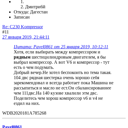
Дмитри6й
Откуда: Дагестан
Записан
Re: C230 Kompressor
#11
27 января 2019, 21:44:11
Цитата: Pavel0861 от 25 января 2019, 10:12:11
Хотя, если выбирать между компрессором и
рядным
шестицилиндровым двигателем, я бы
выбрал компрессор. А вот V6 и компрессор - тут
есть о чем подумать.
Добрый вечер.Не хотел беспокоить но тема такая.
104 двс рядная шестерка очень хорошо себя
зарекомендовал и всегда работает пока Машина не
рассыпиться и масло не ест.Он сбалансированнее
чем 111двс.На 140 кузове хвалили этм двс.
Поделитесь чем хорош компрессор v6 и v4 не
ездил на них.
WDB2020181A785268
Pavel0861