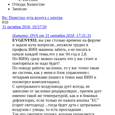
Откуда: Казахстан
Записан
Re: Перестал дуть воздух с центра
#10
31 октября 2018, 19:57:59
Цитата: DVA от 31 октября 2018, 17:31:31
EVGENY933
, вы уже столько времени на форуме
и задали кучу вопросов...неужели трудно в
профиль ВИН машины забить, а не писать в
начале каждой темы,что у вас 94 год и 2,8.
По ВИНу сразу можно сказать что у вас стоит и
повторяться не надо будет!
По поводу работы заслонки, то у вас точно такая
же система, как у меня и блок управления с
четырьмя кнопками (нашел в темах ваш ВИН и
посмотрел комплектацию).
С центрального воздуховода дует всегда, не
зависимо от заслонки рециркуляции , причем дует
именно такой же температурой, как и в боковых
дефлекторах, если только не нажата кнопка "ЕС"
(горит светодиод) ...тогда будет дуть с цетральных
воздухом с улицы, то есть прохладным .
Так что смотрите шторку, которая управляется