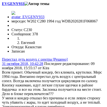
EVGENY933
мерседес W202 С280 1994 год WDB2020281F068067
Статус C230
Сообщения: 378
Евгений
Откуда: Казахстан
Записан
Перестал дуть воздух с центра [Решено]
31 октября 2018, 10:42:28
Последнее редактирование
: 09
ноября 2018, 15:55:17 от Kira
Всем привет. Обычный кондер, без климата, крутилки. Мерс
1994 года. Внезапно перестал дуть воздух с центральный
сопел. Всегда включена получается циркуляция по салону.
Кнопку нажимаю, идут легкие глухие щелчки в районе
бардочка и все на этом. Заслонка получается на месте стоит.
Дело в блоке переключателя???
У меня и кондер отказал без причины и если левую сторону
чуть убавить с жары, то идет холодный воздух, а не теплый.
Электромагнитный клапан перебирал.