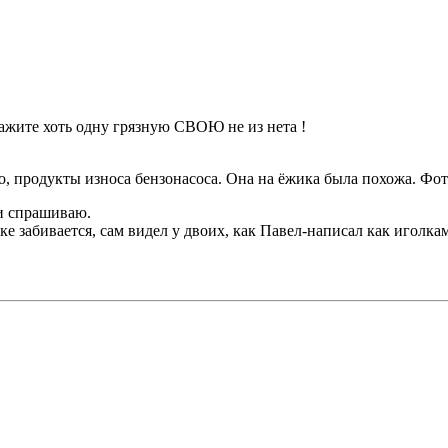
ажите хоть одну грязную СВОЮ не из нета !
о, продукты износа бензонасоса. Она на ёжика была похожа. Фо
 и спрашиваю.
е забивается, сам видел у двоих, как Павел-написал как иголкам