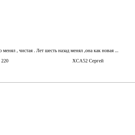
нял , чистая . Лет шесть назад менял ,она как новая ...
rcedes 220 XCA52 Сергей