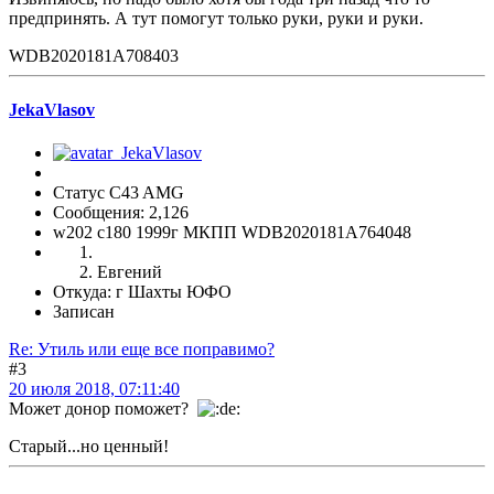
предпринять. А тут помогут только руки, руки и руки.
WDB2020181A708403
JekaVlasov
Статус C43 AMG
Сообщения: 2,126
w202 c180 1999г МКПП WDB2020181A764048
Евгений
Откуда: г Шахты ЮФО
Записан
Re: Утиль или еще все поправимо?
#3
20 июля 2018, 07:11:40
Может донор поможет?
Старый...но ценный!