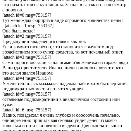
что начать стоит с кузовщины. Загнал в гараж и начал осмотр
с порогов.
[attach id=0 msg=753157]
Тут меня ждал сюрприз в виде огромного количества пены!
[attach id=1 msg=753157]
Она была везде!
[attach id=2 msg=753157]
Предыдущий владелец изголялся как мог.
Если кому-то интересно, что становится с железом под
воздействием этого супер средства, то вот печальный ответ.
[attach id=3 msg=753157]
Сами пороги оказались аналогами а'ля железка из гаража дяди
Вани (да простят меня Иваны, ничего личного, хотя тот кто
это делал звался Иваном)
[attach id=4 msg=753157]
У меня теплилась мааааалая надежда найти хотя бы очертания
поддомкратных мест, и вот что я увидел.
[attach id=5 msg=753157]
остальные поддомкратники в аналогичном состоянии или
хуже.
[attach id=6 msg=753157]
Ладно, повздыхал я очень глубоко и оооооочень печально,
одновременно прикидывая сколько уйдет денег из моего
кошелька и стоит ли овчинка выделки. Для окончательного
понимания вопроса стал снимать полы.