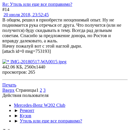
Re: Утиль или еще все поправимо?
#14
20 июля 2018, 23:52:45
В общем, решил я приобрести неоценимый опыт. Ну не
поднимается рука отречься от друга. Что получится (или не
получится) буду скидывать в тему. Всегда рад дельным
советам. Спасибо за предложение донора, но Ростов и
вправду далековато, а жаль.
Начну пожалуй вот с этой наглой дыри.
[attach id=0 msg=753193]
IMG-20180517-WA0015.jpeg
442.06 КБ, 2560x1440
просмотров: 265
Печать
Вверх
Страницы
1
2
3
Действия пользователя
Mercedes-Benz W202 Club
►
Ремонт
►
Кузов
►
Утиль или еще все поправимо?