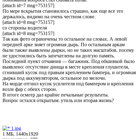
[attach id=7 msg=753157]
По мере вскрытия становилось страшно, как еще все это
держалось, видимо на очень честном слове.
[attach id=8 msg=753157]
со стороны водителя
[attach id=8 msg=753157]
Так как фото ограничены то остальное на словах. А левой
передней арке зияет огромная дырь. По остальным аркам
были также выявлены дырки, но не таких масштабов, посему
не удостоились быть запечатлены на долгую память.
Последний пункт отчаяния — багажник. Под обшивкой было
выявлено: отсутствие днища в месте крепления глушителя,
сгнивший кусок под правым креплением бампера, и огромная
дырка под аккумулятором, остальное по мелочи.
На морде отгнил кусок усилителя под бампером и крепления
возле фар с обеих сторон.
В итоге осмотр дал крайне печальные результаты.
Вопрос остался открытым: утиль или вторая жизнь?
1.jpg
1 МБ, 1440x1920