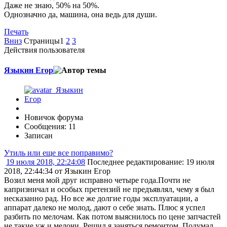
Даже не знаю, 50% на 50%.
Однозначно да, машина, она ведь для души.
Печать
Вниз
Страницы
1
2
3
Действия пользователя
Языкин Егор
Новичок форума
Сообщения: 11
Записан
Утиль или еще все поправимо?
19 июля 2018, 22:24:08
Последнее редактирование
: 19 июля
2018, 22:44:34 от Языкин Егор
Возил меня мой друг исправно четыре года.Почти не
капризничал и особых претензий не предъявлял, чему я был
несказанно рад. Но все же долгие годы эксплуатации, а
аппарат далеко не молод, дают о себе знать. Плюс я успел
разбить по мелочам. Как потом выяснилось по цене запчастей
не такие уж и мелочи. Решил я заняться ремонтом. Подумал,