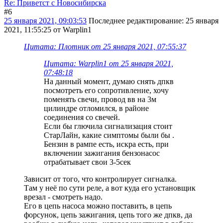
Re: Приветст с Новосибирска
#6
25 января 2021, 09:03:53
Последнее редактирование
: 25 января
2021, 11:55:25 от Warplin1
Цитата: Плотник от 25 января 2021, 07:55:37
Цитата: Warplin1 от 25 января 2021,
07:48:18
На данный момент, думаю снять дпкв
посмотреть его сопротивление, хочу
поменять свечи, провод вв на 3м
цилиндре отломился, в районе
соединения со свечей.
Если бы глючила сигнализация стоит
СтарЛайн, какие симптомы были бы .
Бензин в рампе есть, искра есть, при
включении зажигания бензонасос
отрабатывает свои 3-5сек
Зависит от того, что контролирует сигналка.
Там у неё по сути реле, а вот куда его установщик
врезал - смотреть надо.
Его в цепь насоса можно поставить, в цепь
форсунок, цепь зажигания, цепь того же дпкв, да