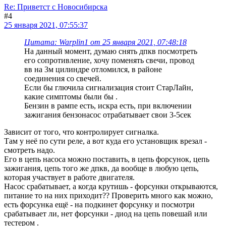
Re: Приветст с Новосибирска
#4
25 января 2021, 07:55:37
Цитата: Warplin1 от 25 января 2021, 07:48:18
На данный момент, думаю снять дпкв посмотреть
его сопротивление, хочу поменять свечи, провод
вв на 3м цилиндре отломился, в районе
соединения со свечей.
Если бы глючила сигнализация стоит СтарЛайн,
какие симптомы были бы .
Бензин в рампе есть, искра есть, при включении
зажигания бензонасос отрабатывает свои 3-5сек
Зависит от того, что контролирует сигналка.
Там у неё по сути реле, а вот куда его установщик врезал -
смотреть надо.
Его в цепь насоса можно поставить, в цепь форсунок, цепь
зажигания, цепь того же дпкв, да вообще в любую цепь,
которая участвует в работе двигателя.
Насос срабатывает, а когда крутишь - форсунки открываются,
питание то на них приходит?? Проверить много как можно,
есть форсунка ещё - на подкинет форсунку и посмотри
срабатывает ли, нет форсунки - диод на цепь повешай или
тестером .