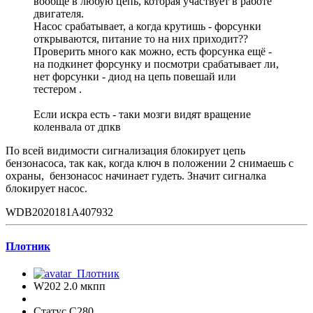
вообще в любую цепь, которая участвует в работе
двигателя.
Насос срабатывает, а когда крутишь - форсунки
открываются, питание то на них приходит??
Проверить много как можно, есть форсунка ещё -
на подкинет форсунку и посмотри срабатывает ли,
нет форсунки - диод на цепь повешай или
тестером .
Если искра есть - таки мозги видят вращение
коленвала от дпкв
По всей видимости сигнализация блокирует цепь
бензонасоса, так как, когда ключ в положении 2 снимаешь с
охраны, бензонасос начинает гудеть. Значит сигналка
блокирует насос.
WDB2020181A407932
Плотник
W202 2.0 мкпп
Статус C280