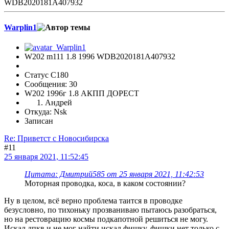
WDB2020181A407932
Warplin1
W202 m111 1.8 1996 WDB2020181A407932
Статус C180
Сообщения: 30
W202 1996г 1.8 АКПП ДОРЕСТ
Андрей
Откуда: Nsk
Записан
Re: Приветст с Новосибирска
#11
25 января 2021, 11:52:45
Цитата: Дмитрий585 от 25 января 2021, 11:42:53
Моторная проводка, коса, в каком состоянии?
Ну в целом, всё верно проблема таится в проводке
безусловно, по тихоньку прозваниваю пытаюсь разобраться,
но на рестоврацию космы подкапотной решиться не могу.
Искал дпкв и не мог найти,искал фишку, фишки нет только с