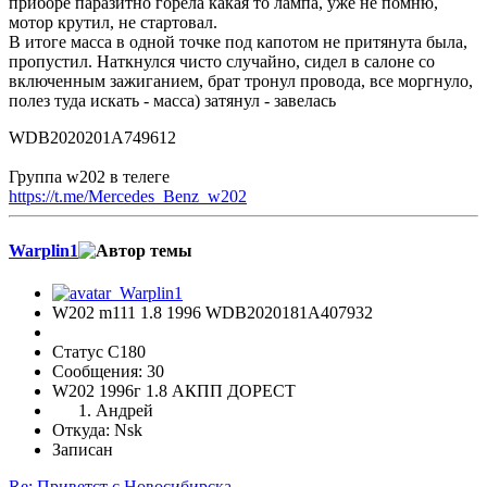
приборе паразитно горела какая то лампа, уже не помню,
мотор крутил, не стартовал.
В итоге масса в одной точке под капотом не притянута была,
пропустил. Наткнулся чисто случайно, сидел в салоне со
включенным зажиганием, брат тронул провода, все моргнуло,
полез туда искать - масса) затянул - завелась
WDB2020201A749612
Группа w202 в телеге
https://t.me/Mercedes_Benz_w202
Warplin1
W202 m111 1.8 1996 WDB2020181A407932
Статус C180
Сообщения: 30
W202 1996г 1.8 АКПП ДОРЕСТ
Андрей
Откуда: Nsk
Записан
Re: Приветст с Новосибирска