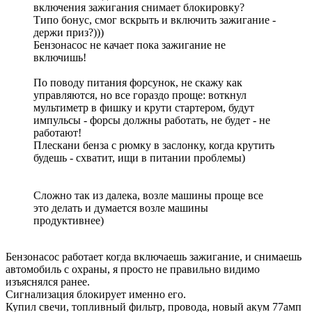
включения зажигания снимает блокировку?
Типо бонус, смог вскрыть и включить зажигание -
держи приз?)))
Бензонасос не качает пока зажигание не
включишь!
По поводу питания форсунок, не скажу как
управляются, но все гораздо проще: воткнул
мультиметр в фишку и крути стартером, будут
импульсы - форсы должны работать, не будет - не
работают!
Плескани бенза с рюмку в заслонку, когда крутить
будешь - схватит, ищи в питании проблемы)
Сложно так из далека, возле машины проще все
это делать и думается возле машины
продуктивнее)
Бензонасос работает когда включаешь зажигание, и снимаешь
автомобиль с охраны, я просто не правильно видимо
изъяснялся ранее.
Сигнализация блокирует именно его.
Купил свечи, топливный фильтр, провода, новый акум 77амп