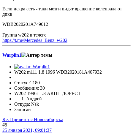
Если искра есть - таки мозги видят вращение коленвала от
дпкв
WDB2020201A749612
Группа w202 в телеге
https://t.me/Mercedes_Benz_w202
Warplin1
W202 m111 1.8 1996 WDB2020181A407932
Статус C180
Сообщения: 30
W202 1996г 1.8 АКПП ДОРЕСТ
Андрей
Откуда: Nsk
Записан
Re: Приветст с Новосибирска
#5
25 января 2021, 09:01:37