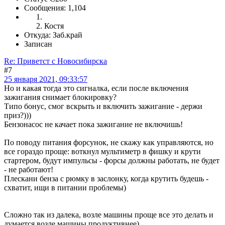
Сообщения: 1,104
Костя
Откуда: Заб.край
Записан
Re: Приветст с Новосибирска
#7
25 января 2021, 09:33:57
Но и какая тогда это сигналка, если после включения
зажигания снимает блокировку?
Типо бонус, смог вскрыть и включить зажигание - держи
приз?)))
Бензонасос не качает пока зажигание не включишь!
По поводу питания форсунок, не скажу как управляются, но
все гораздо проще: воткнул мультиметр в фишку и крути
стартером, будут импульсы - форсы должны работать, не будет
- не работают!
Плескани бенза с рюмку в заслонку, когда крутить будешь -
схватит, ищи в питании проблемы)
Сложно так из далека, возле машины проще все это делать и
думается возле машины продуктивнее)