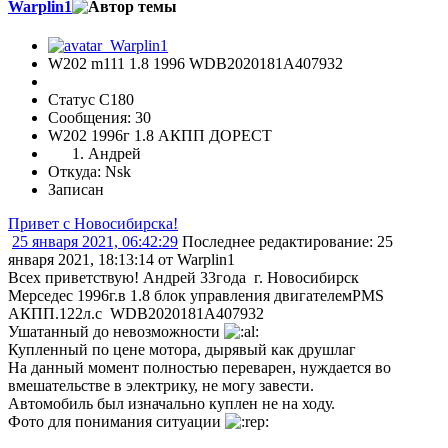
Warplin1
W202 m111 1.8 1996 WDB2020181A407932
Статус C180
Сообщения: 30
W202 1996г 1.8 АКПП ДОРЕСТ
Андрей
Откуда: Nsk
Записан
Привет с Новосибирска!
25 января 2021, 06:42:29
Последнее редактирование
: 25
января 2021, 18:13:14 от Warplin1
Всех приветствую! Андрей 33года г. Новосибирск
Мерседес 1996г.в 1.8 блок управления двигателемPMS
АКПП.122л.с WDB2020181A407932
Ушатанный до невозможности
Купленный по цене мотора, дырявый как друшлаг
На данный момент полностью переварен, нуждается во
вмешательстве в электрику, не могу завести.
Автомобиль был изначально куплен не на ходу.
Фото для понимания ситуации