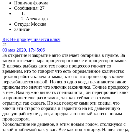
Новичок форума
Сообщения: 27
Александр
Откуда: Москва
Записан
Re: Не прокручивается ключ
#1
03 мая 2020, 17:45:06
За открытие и закрытие авто отвечает батарейка в пульте. За
запуск отвечает пара процессор в ключе и процессор в замке.
В ключах рыбках авто тех годов процессор глючит со
временем, кто то говорит что есть определенное количество
циклов работы ключа и замка, кто то что процессор в ключе
перезабивается инфой. Но ясно одно когда начинаются такие
приколы это значит что ключик закончился. Точнее процессор
в нем. Вам нужно вызвать специалиста , он перепрошьет ключ
и пропишет еще раз в замок, так как сейчас его замок
отрыгнул так сказать. Но как говорят сами эти спецы, что
ключи эти старого образца и гарантию на их дальнейшую
долгую работу не дают, а предлагают новый ключ с новым
процессором.
Удовольствие не дешевое, в этим новым годом, столкнулся с
такой проблемой как у вас. Все как под копирку. Нашел спеца,