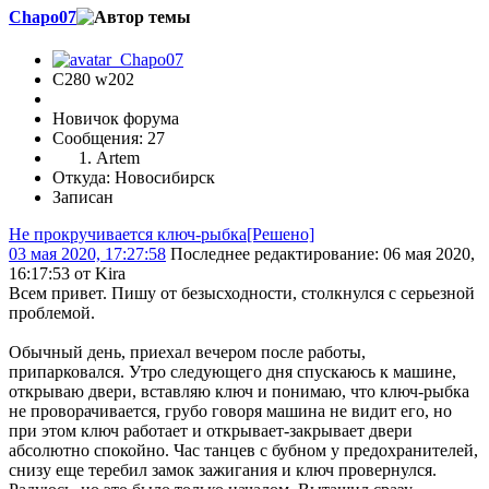
Chapo07
C280 w202
Новичок форума
Сообщения: 27
Artem
Откуда: Новосибирск
Записан
Не прокручивается ключ-рыбка[Решено]
03 мая 2020, 17:27:58
Последнее редактирование
: 06 мая 2020,
16:17:53 от Kira
Всем привет. Пишу от безысходности, столкнулся с серьезной
проблемой.
Обычный день, приехал вечером после работы,
припарковался. Утро следующего дня спускаюсь к машине,
открываю двери, вставляю ключ и понимаю, что ключ-рыбка
не проворачивается, грубо говоря машина не видит его, но
при этом ключ работает и открывает-закрывает двери
абсолютно спокойно. Час танцев с бубном у предохранителей,
снизу еще теребил замок зажигания и ключ провернулся.