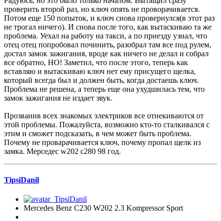
Радуюсь, но это было только началом. Вытащил сразу
проверить второй раз, но ключ опять не проворачивается.
Потом еще 150 попыток, и ключ снова провернулся(в этот раз
не трогал ничего). И снова после того, как вытаскиваю та же
проблема. Уехал на работу на такси, а по приезду узнал, что
отец отец попробовал починить, разобрал там все под рулем,
достал замок зажигания, вроде как ничего не делал и собрал
все обратно, НО! Заметил, что после этого, теперь как
вставляю и вытаскиваю ключ нет ему присущего щелка,
который всегда был и должен быть, когда достаешь ключ.
Проблема не решена, а теперь еще она ухудшилась тем, что
замок зажигания не издает звук.
Прозванив всех знакомых электриков все отнекиваются от
этой проблемы. Пожалуйста, возможно кто-то сталкивался с
этим и сможет подсказать, в чем может быть проблема.
Почему не проварачивается ключ, почему пропал щелк из
замка. Мерседес w202 c280 98 год.
TipsiDanil
Mercedes Benz C230 W202 2.3 Kompressor Sport