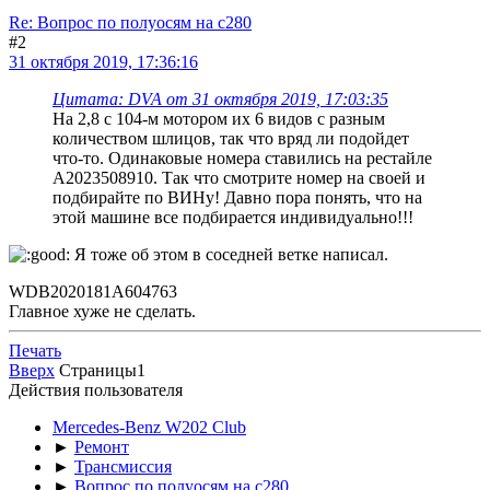
Re: Вопрос по полуосям на c280
#2
31 октября 2019, 17:36:16
Цитата: DVA от 31 октября 2019, 17:03:35
На 2,8 с 104-м мотором их 6 видов с разным
количеством шлицов, так что вряд ли подойдет
что-то. Одинаковые номера ставились на рестайле
A2023508910. Так что смотрите номер на своей и
подбирайте по ВИНу! Давно пора понять, что на
этой машине все подбирается индивидуально!!!
Я тоже об этом в соседней ветке написал.
WDB2020181A604763
Главное хуже не сделать.
Печать
Вверх
Страницы
1
Действия пользователя
Mercedes-Benz W202 Club
►
Ремонт
►
Трансмиссия
►
Вопрос по полуосям на c280