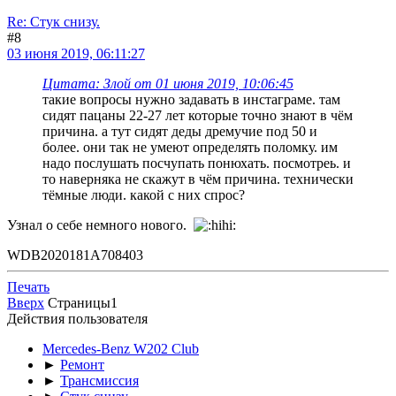
Re: Стук снизу.
#8
03 июня 2019, 06:11:27
Цитата: Злой от 01 июня 2019, 10:06:45
такие вопросы нужно задавать в инстаграме. там
сидят пацаны 22-27 лет которые точно знают в чём
причина. а тут сидят деды дремучие под 50 и
более. они так не умеют определять поломку. им
надо послушать посчупать понюхать. посмотреь. и
то наверняка не скажут в чём причина. технически
тёмные люди. какой с них спрос?
Узнал о себе немного нового.
WDB2020181A708403
Печать
Вверх
Страницы
1
Действия пользователя
Mercedes-Benz W202 Club
►
Ремонт
►
Трансмиссия