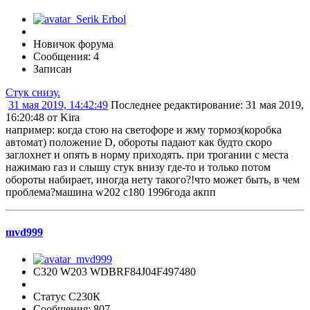
Новичок форума
Сообщения: 4
Записан
Стук снизу.
31 мая 2019, 14:42:49
Последнее редактирование
: 31 мая 2019,
16:20:48 от Kira
например: когда стою на светофоре и жму тормоз(коробка
автомат) положение D, обороты падают как будто скоро
заглохнет и опять в норму приходять. при трогании с места
нажимаю газ и слышу стук внизу где-то и только потом
обороты набирает, иногда нету такого?!что может быть, в чем
проблема?машина w202 c180 1996года акпп
mvd999
C320 W203 WDBRF84J04F497480
Статус С230К
Сообщения: 807