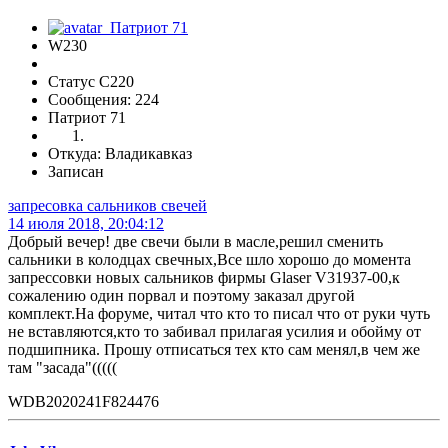
W230
Статус C220
Сообщения: 224
Патриот 71
Откуда: Владикавказ
Записан
запресовка сальников свечей
14 июля 2018, 20:04:12
Добрый вечер! две свечи были в масле,решил сменить
сальники в колодцах свечных,Все шло хорошо до момента
запрессовки новых сальников фирмы Glaser V31937-00,к
сожалению один порвал и поэтому заказал другой
комплект.На форуме, читал что кто то писал что от руки чуть
не вставляются,кто то забивал прилагая усилия и обойму от
подшипника. Прошу отписаться тех кто сам менял,в чем же
там "засада"(((((
WDB2020241F824476