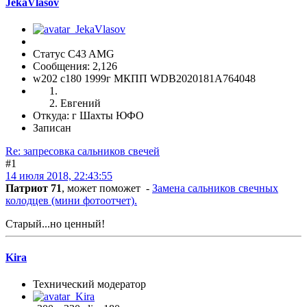
JekaVlasov
Статус C43 AMG
Сообщения: 2,126
w202 c180 1999г МКПП WDB2020181A764048
Евгений
Откуда: г Шахты ЮФО
Записан
Re: запресовка сальников свечей
#1
14 июля 2018, 22:43:55
Патриот 71
, может поможет -
Замена сальников свечных
колодцев (мини фотоотчет).
Старый...но ценный!
Kira
Технический модератор