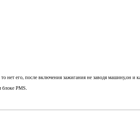
ь то нет его, после включения зажигания не заводя машину,он и к
м блоке PMS.