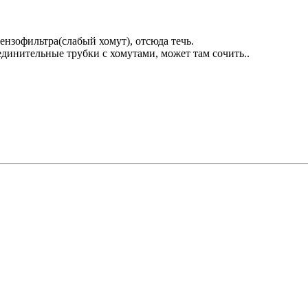
нзофильтра(слабый хомут), отсюда течь.
единительные трубки с хомутами, может там сочить..