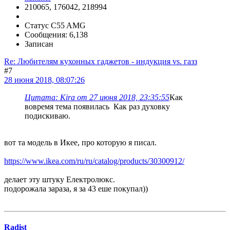
210065, 176042, 218994
Статус C55 AMG
Сообщения: 6,138
Записан
Re: Любителям кухонных гаджетов - индукция vs. газз
#7
28 июня 2018, 08:07:26
Цитата: Kira от 27 июня 2018, 23:35:55
Как
вовремя тема появилась Как раз духовку
подискиваю.
вот та модель в Икее, про которую я писал.
https://www.ikea.com/ru/ru/catalog/products/30300912/
делает эту штуку Електролюкс.
подорожала зараза, я за 43 еше покупал))
Radist