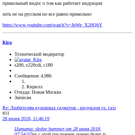
прикольный видос о том как работает индукция
хоть не на русском но все равно прикольно
https://www.youtube.com/watch?v=JnWe_X20QhY
Kira
Технический модератор
s200, е220cdi, с180
Сообщения: 4,986
Кирилл
Откуда: Новая Москва
Записан
Re: Любителям кухонных гаджетов - индукция vs. газз
#11
28 июня 2018, 11:46:19
Цитата: sledge hammer от 28 июня 2018,
07:54:07
ну с этой посложнее думаю будет ))