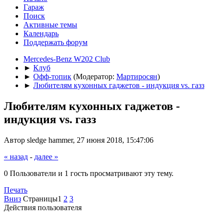
Гараж
Поиск
Активные темы
Календарь
Поддержать форум
Mercedes-Benz W202 Club
►
Клуб
►
Офф-топик
(Модератор:
Мартиросян
)
►
Любителям кухонных гаджетов - индукция vs. газз
Любителям кухонных гаджетов -
индукция vs. газз
Автор sledge hammer, 27 июня 2018, 15:47:06
« назад
-
далее »
0 Пользователи и 1 гость просматривают эту тему.
Печать
Вниз
Страницы
1
2
3
Действия пользователя