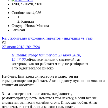
s200, е220cdi, с180
Сообщения: 4,986
Кирилл
Откуда: Новая Москва
Записан
Re: Любителям кухонных гаджетов - индукция vs. газз
#2
27 июня 2018, 20:17:24
Цитата: sledge hammer от 27 июня 2018,
15:47:06
сейчас все панели с системой газ-
контроля, как он работает я еще не разбирался
а то будет веселое фиаско
Не будет. Ему электричество не нужно, он на
терморасширении работает. Автоподжигу нужно, но можно и
спичками обойтись.
За газ - энергонезависимость, надёжность,
ремонтопригодность. Ломаться там нечему, а если всё же
сломается, запчасти копейки стоят. И посуда любая. А газ
отключат, так из баллона можно пользовать.