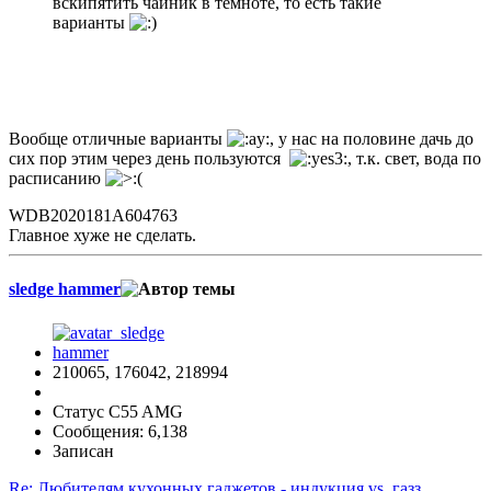
вскипятить чайник в темноте, то есть такие
варианты
Вообще отличные варианты
, у нас на половине дачь до
сих пор этим через день пользуются
, т.к. свет, вода по
расписанию
WDB2020181A604763
Главное хуже не сделать.
sledge hammer
210065, 176042, 218994
Статус C55 AMG
Сообщения: 6,138
Записан
Re: Любителям кухонных гаджетов - индукция vs. газз