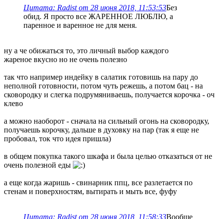
Цитата: Radist от 28 июня 2018, 11:53:53
Без
обид. Я просто все ЖАРЕННОЕ ЛЮБЛЮ, а
паренное и варенное не для меня.
ну а че обижаться то, это личный выбор каждого
жареное вкусно но не очень полезно
так что например индейку в салатик готовишь на пару до
неполной готовности, потом чуть режешь, а потом бац - на
сковородку и слегка подрумяниваешь, получается корочка - оч
клево
а можно наоборот - сначала на сильный огонь на сковородку,
получаешь корочку, дальше в духовку на пар (так я еще не
пробовал, ток что идея пришла)
в общем покупка такого шкафа и была целью отказаться от не
очень полезной еды
а еще когда жаришь - свинарник ппц, все разлетается по
стенам и поверхностям, вытирать и мыть все, фуфу
Цитата: Radist от 28 июня 2018, 11:58:33
Вообще