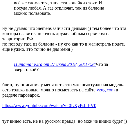
всё же сломается, запчасти копейки стоят. И
посуда любая. А газ отключат, так из баллона
можно пользовать.
ну не думаю что Siemens запчасти дешман )) тем более что эта
контора славится не очень дружелюбным сервисом на
территории РФ
по поводу газа из баллона - ну его как то в магистраль подать
еще нужно, это точно не для меня )
Цитата: Kira от 27 июня 2018, 20:17:24
Что за
зверь такой?
блин, ну описания у меня нет - это уже неактуальная модель.
есть только новые, можно посмотреть на сайте
vzug.com
в
разделе пароварок.
https://www.youtube.com/watch?v=0LXyPsbrPV0
тут видео есть, не на русском правда, но мож че видно будет ))