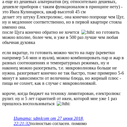
а еще из дешевых альтернатив (ну, относительно дешевых,
дешевле приборов с таким функционалом в принципе нету) -
это Икеа Кулинариск, шкаф высотой 45 см
делает эту штуку Електролюкс, она конечно попроще чем Цуг,
ну и медленнее соответственно, но в первой квартире стояла
именно она.
после Цуга конечно обратно не хочется
но готовить
можно вполне, более чем, и уже в 500 раз лучше чем любая
обычная духовка
если вкратце, то готовить можно чисто на пару (креветки
например 5-6 мин и вуаля), можно комбинировать пар и жар в
разных соотношениях и температурных режимах, ну и
наконец можно разогревать, т.е. микроволновка больше не
нужна. разогревает конечно не так быстро, тоже примерно 5-6
минут в зависимости от величины блюда, но жирный плюс -
пища не сохнет, как в случае с микроволновкой.
короче, когда бюджет на технику лимитирован, електролюкс
рулит. ну и 5 лет гарантией от икеи, которой мне уже 1 раз
пришлось воспользоваться
Цитата: sdmlcom от 27 июня 2018,
22:21:32
полностью согласен. помимо