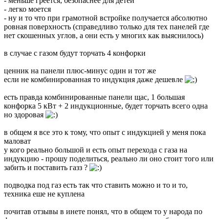
- меньше греется, безопаснее для детей
- легко моется
- ну и то что при грамотной встройке получается абсолютно
ровная поверхность (справедливо только для тех панелей где
нет скошенных углов, а они есть у многих как выяснилось)
в случае с газом будут торчать 4 конфорки
ценник на панели плюс-минус один и тот же
если не комбинированная то индукция даже дешевле
есть правда комбинированные панели щас, 1 большая
конфорка 5 кВт + 2 индукционные, будет торчать всего одна
но здоровая
в общем я все это к тому, что опыт с индукцией у меня пока
маловат
у кого реально большой и есть опыт перехода с газа на
индукцию - прошу поделиться, реально ли оно стоит того или
забить и поставить газз ?
подводка под газ есть так что ставить можно и то и то,
техника еше не куплена
почитав отзывы в инете понял, что в общем то у народа по