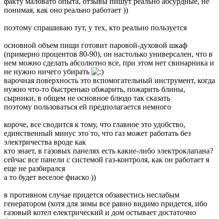
факту маловато опыта, отзывы пишут реально абсурдные, не
понимая, как оно реально работает ))
поэтому спрашиваю тут, у тех, кто реально пользуется
основной объем пищи готовит паровой-духовой шкаф
(примерно процентов 80-90), он настолько универсален, что в
нем можно сделать абсолютно все, при этом нет свинарника и
не нужно ничего убирать
варочная поверхность это вспомогательный инструмент, когда
нужно что-то быстренько обжарить, пожарить блины,
сырники, в общем не основное блюдо так сказать
поэтому пользоваться ей предполагается немного
короче, все сводится к тому, что главное это удобство,
единственный минус это то, что газ может работать без
электричества вроде как
кто знает, в газовых панелях есть какие-либо электроклапана?
сейчас все панели с системой газ-контроля, как он работает я
еще не разбирался
а то будет веселое фиаско ))
в противном случае придется обзавестись неслабым
генератором (хотя для зимы все равно видимо придется, ибо
газовый котел електрический и дом остывает достаточно