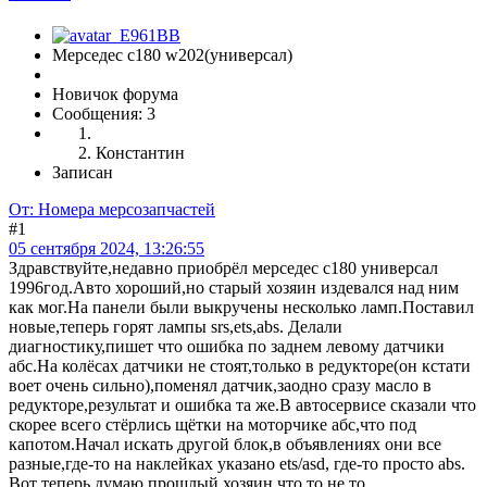
Мерседес с180 w202(универсал)
Новичок форума
Сообщения: 3
Константин
Записан
От: Номера мерсозапчастей
#1
05 сентября 2024, 13:26:55
Здравствуйте,недавно приобрёл мерседес с180 универсал
1996год.Авто хороший,но старый хозяин издевался над ним
как мог.На панели были выкручены несколько ламп.Поставил
новые,теперь горят лампы srs,ets,abs. Делали
диагностику,пишет что ошибка по заднем левому датчики
абс.На колёсах датчики не стоят,только в редукторе(он кстати
воет очень сильно),поменял датчик,заодно сразу масло в
редукторе,результат и ошибка та же.В автосервисе сказали что
скорее всего стёрлись щётки на моторчике абс,что под
капотом.Начал искать другой блок,в объявлениях они все
разные,где-то на наклейках указано ets/asd, где-то просто abs.
Вот теперь думаю,прошлый хозяин что то не то