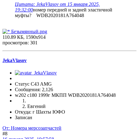
Цитата: JekaVlasov от 15 января 2025,
19:32:00
номер передней и задней эластичной
муфты? WDB2020181A764048
Безымянный.png
110.89 КБ, 1590x914
просмотров: 301
JekaVlasov
Статус C43 AMG
Сообщения: 2,126
w202 c180 1999г МКПП WDB2020181A764048
Евгений
Откуда: г Шахты ЮФО
Записан
От: Номера мерсозапчастей
#8