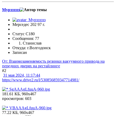
Мурзззззз
Мерседес 202 97 г.
Статус C180
Сообщения: 77
Станислав
Откуда: г.Волгодонск
Записан
От: Взаимозаменяемость резинки вакуумного привода на
передних дверях на рестайлинге
#2
31 мая 2024, 11:17:44
https://www.drive2.ru/l/530856859347714981/
SgAAAgLfuuA-960.jpg
181.61 КБ, 960x467
просмотров: 603
VBAAAgLfuuA-960.jpg
77.22 КБ, 960x467