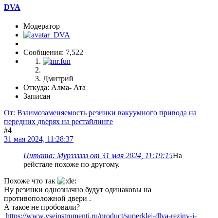
DVA
Модератор
Сообщения: 7,522
Дмитрий
Откуда: Алма- Ата
Записан
От: Взаимозаменяемость резинки вакуумного привода на
передних дверях на рестайлинге
#4
31 мая 2024, 11:28:37
Цитата: Мурзззззз от 31 мая 2024, 11:19:15
На
рейстале похоже по другому.
Похоже что так
Ну резинки однозначно будут одинаковы на
противоположной двери .
А такое не пробовали?
https://www.vseinstrumenti.ru/product/superklej-dlya-reziny-i-