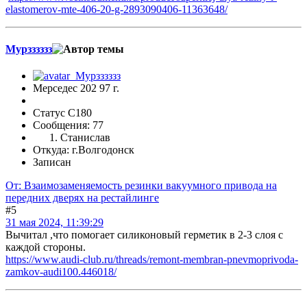
elastomerov-mte-406-20-g-2893090406-11363648/
Мурзззззз
Мерседес 202 97 г.
Статус C180
Сообщения: 77
Станислав
Откуда: г.Волгодонск
Записан
От: Взаимозаменяемость резинки вакуумного привода на
передних дверях на рестайлинге
#5
31 мая 2024, 11:39:29
Вычитал ,что помогает силиконовый герметик в 2-3 слоя с
каждой стороны.
https://www.audi-club.ru/threads/remont-membran-pnevmoprivoda-
zamkov-audi100.446018/