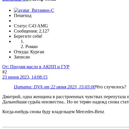
Пешеход
Статус C43 AMG
Сообщения: 2,127
Берегите себя!
Роман
Откуда: Курган
Записан
От: Продам масло в АКПП и ГУР
#2
23 июня 2023, 14:08:15
Цитата: DVA от 22 июня 2023, 15:03:00
Что случилось?
Дмитрий, одна женщина в расстроенных чувствах перепутала пе
Дальнейшая судьба неизвестна.. Но не теряю надежд снова ста
Когда-нибудь снова буду владельцем Mercedes-Benz