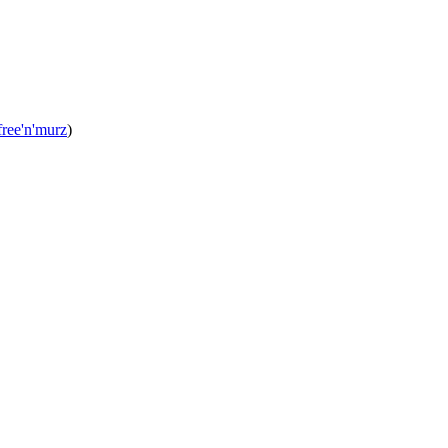
free'n'murz
)