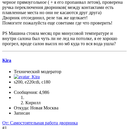
черное прямоугольное ( + я его пропаивал летом), проверена
ручка переключения дворников( между контактами есть
плавленные места но они не касаются друг друга)
Дворник отсоединил, реле так же щелкает!
Помогите пожалуйста еще советами где что проверить!
PS Машина стояла месяц при минусовой температуре и
внутри салона был чуть ли не лед на потолке, я ее хорошо
прогрел, вроде салон высох но мб куда то вся вода ушла?
Kira
Технический модератор
s200, е220cdi, с180
Сообщения: 4,986
Кирилл
Откуда: Новая Москва
Записан
От: Самостоятельная работа дворника
#1