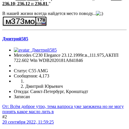
236.10
;
236.12
и
236.81
.
"
В нашей жизни всегда найдется место поводу...
Дмитрий585
Mercedes C230 Elegance 23.12.1999г.в.,111.975,АКПП
722.602 Win WDB2020181A841846
Статус C55 AMG
Сообщения: 4,173
Дмитрий Юрьевич
Откуда: Санкт-Петербург, Кронштадт
Записан
От: Всём доброе утро, тема вапроса уже заежжена но не могу
понять какое масло лить в
#2
20 сентября 2022, 11:59:25