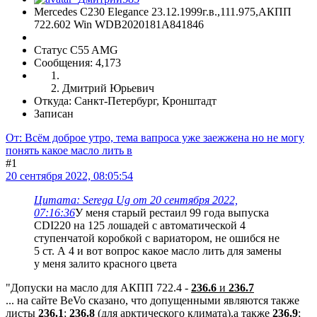
Mercedes C230 Elegance 23.12.1999г.в.,111.975,АКПП
722.602 Win WDB2020181A841846
Статус C55 AMG
Сообщения: 4,173
Дмитрий Юрьевич
Откуда: Санкт-Петербург, Кронштадт
Записан
От: Всём доброе утро, тема вапроса уже заежжена но не могу
понять какое масло лить в
#1
20 сентября 2022, 08:05:54
Цитата: Serega Ug от 20 сентября 2022,
07:16:36
У меня старый рестаил 99 года выпуска
CDI220 на 125 лошадей с автоматической 4
ступенчатой коробкой с вариатором, не ошибся не
5 ст. А 4 и вот вопрос какое масло лить для замены
у меня залито красного цвета
"Допуски на масло для АКПП 722.4 -
236.6
и
236.7
... на сайте BeVo сказано, что допущенными являются также
листы
236.1
;
236.8
(для арктического климата),а также
236.9
;