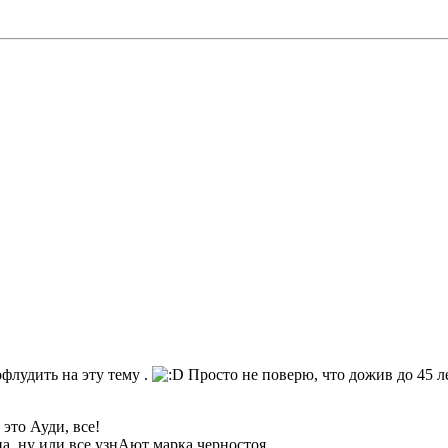
офлудить на эту тему .
Просто не поверю, что дожив до 45 ле
 это Ауди, все!
на, ну или все узнАют марка черностоя