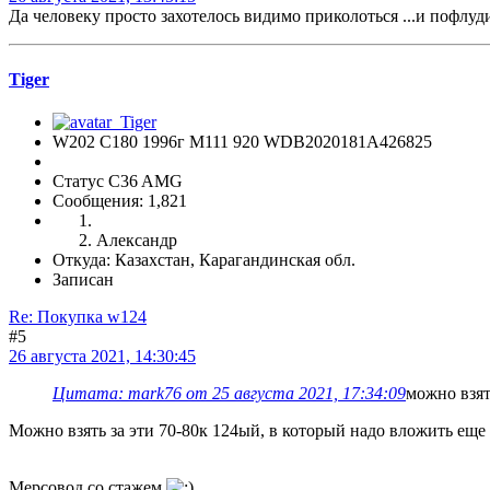
Да человеку просто захотелось видимо приколоться ...и пофлуди
Tiger
W202 C180 1996г М111 920 WDB2020181A426825
Статус C36 AMG
Сообщения: 1,821
Александр
Откуда: Казахстан, Карагандинская обл.
Записан
Re: Покупка w124
#5
26 августа 2021, 14:30:45
Цитата: mark76 от 25 августа 2021, 17:34:09
можно взять
Можно взять за эти 70-80к 124ый, в который надо вложить еще 
Мерсовод со стажем