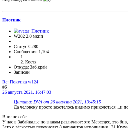
Плотник
W202 2.0 мкпп
Статус C280
Сообщения: 1,104
Костя
Откуда: Заб.край
Записан
Re: Покупка w124
#6
26 августа 2021, 16:47:03
Цитата: DVA от 26 августа 2021, 13:45:15
Да человеку просто захотелось видимо приколоться ...и п
Вполне себе.
У нас в Забайкалье по знакам различают: это Мерседес, это бнв,
Зато с лёгкостью перечислят 8 вариантов исполнения 131 Крау