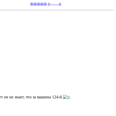
✇✇✇✇✇ 0-------0
т он не знает, что за машина 124-й