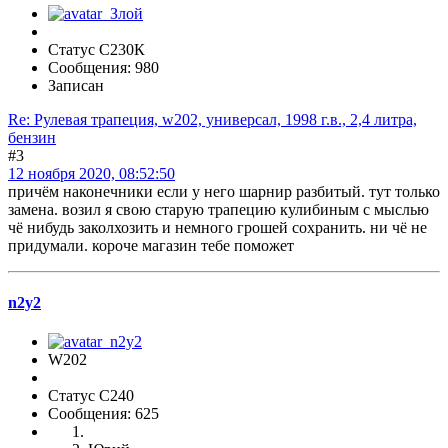
Статус С230К
Сообщения: 980
Записан
Re: Рулевая трапеция, w202, универсал, 1998 г.в., 2,4 литра,
бензин
#3
12 ноября 2020, 08:52:50
причём наконечники если у него шарнир разбитый. тут только
замена. возил я свою старую трапецию кулибиным с мыслью
чё нибудь заколхозить и немного грошей сохранить. ни чё не
придумали. короче магазин тебе поможет
n2y2
W202
Статус C240
Сообщения: 625