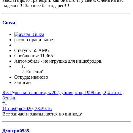
выслать фото трапеции, как она стоит у меня. Очень на вас
надеюсь!!! Заранее благодарен!!!
Gurza
расово правильное
Статус C55 AMG
Сообщения: 11,365
Автомобиль - не игрушка для нищебродов.
Евгений
Откуда: иваново
Записан
Re: Рулевая трапеция, w202, универсал, 1998 г.в., 2,4 литра,
бензин
#1
11 ноября 2020, 23:29:16
Все запчасти заказываются по винкоду.
Дмитрий585