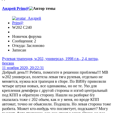
Андрей Prim@
W202 C240
Новичок форума
Сообщения: 2
Откуда: Заслоново
Записан
Рулевая трапеция, w202, универсал, 1998 г.в., 2,4 литра,
бензин
11 ноября 2020, 20:22:31
Добрый день!!! Ребята, помогите в решении проблемы!!! MB
w202 универсал, полетела левая тяга рулевая, отдельно не
меняется, нужна вся трапеция в сборе. По ВИНу привозили
четыре штуки новых, все одинаковы, но не те. Ухо для
крепления демпфера с другой стороны и изгиб центральный
под КПП в обратную сторону. Нашли на разборке б/у
оказалась тоже с 202 обьем, как и у меня, но вроде КПП
автомат, точно не обьяснили. Подошла. Но левая сторона тоже
разбита. Может кто-нибудь что посоветует, подскажет? Могу