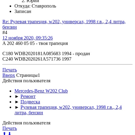
Юрий
Откуда: Ставрополь
Записан
Re: Рулевая трапеция, w202, универсал, 1998 г.в., 2,4 литра,
бензин
#4
12 ноября 2020, 09:35:26
A 202 460 05 05 - твоя трапеция
С180 WDB2020181A085683 1994 - продан
С240 WDB2020261A571736 1997
Печать
Вверх
Страницы
1
Действия пользователя
Mercedes-Benz W202 Club
►
Ремонт
►
Подвеска
►
Рулевая трапеция, w202, универсал, 1998 г.в., 2,4
литра, бензин
Действия пользователя
Печать
⬆
⬇