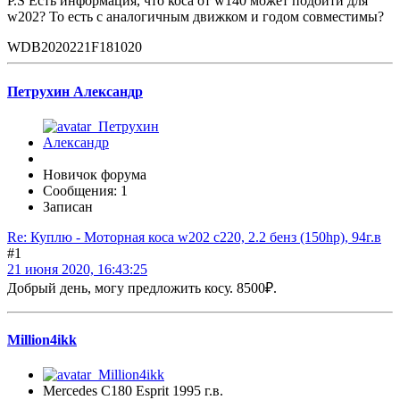
P.S Есть информация, что коса от w140 может подойти для
w202? То есть с аналогичным движком и годом совместимы?
WDB2020221F181020
Петрухин Александр
Новичок форума
Сообщения: 1
Записан
Re: Куплю - Моторная коса w202 c220, 2.2 бенз (150hp), 94г.в
#1
21 июня 2020, 16:43:25
Добрый день, могу предложить косу. 8500₽.
Million4ikk
Mercedes C180 Esprit 1995 г.в.