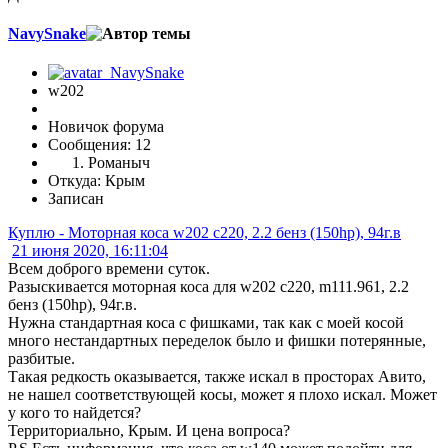
NavySnake
w202
Новичок форума
Сообщения: 12
Романыч
Откуда: Крым
Записан
Куплю - Моторная коса w202 c220, 2.2 бенз (150hp), 94г.в
21 июня 2020, 16:11:04
Всем доброго времени суток.
Разыскивается моторная коса для w202 c220, m111.961, 2.2
бенз (150hp), 94г.в.
Нужна стандартная коса с фишками, так как с моей косой
много нестандартных переделок было и фишки потерянные,
разбитые.
Такая редкость оказывается, также искал в просторах Авито,
не нашел соответствующей косы, может я плохо искал. Может
у кого то найдется?
Территориально, Крым. И цена вопроса?