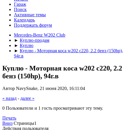
Гараж
Поиск
Активные темы
Календарь
Поддержать форум
Mercedes-Benz W202 Club
►
Куплю-продам
►
Куплю
►
Куплю - Моторная коса w202 c220, 2.2 бенз (150hp),
94г.в
Куплю - Моторная коса w202 c220, 2.2
бенз (150hp), 94г.в
Автор NavySnake, 21 июня 2020, 16:11:04
« назад
-
далее »
0 Пользователи и 1 гость просматривают эту тему.
Печать
Вниз
Страницы
1
Действия пользователя