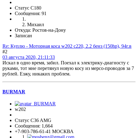
Статус C180
Сообщения: 91
Михаил
Откуда: Ростов-на-Дону
Записан
Re: Куплю - Моторная коса w202 c220, 2.2 бенз (150hp), 94г.в
#2
03 августа 2020, 21:11:33
Искал в одно время, забил. Поехал к электрику-диагносту с
руками, тот мне перетянул новую косу из мерсо-проводов за 7
рублей. Езжу, никаких проблем.
BURMAR
w202
Статус C36 AMG
Сообщения: 1,664
+7-903-786-61-41 МОСКВА