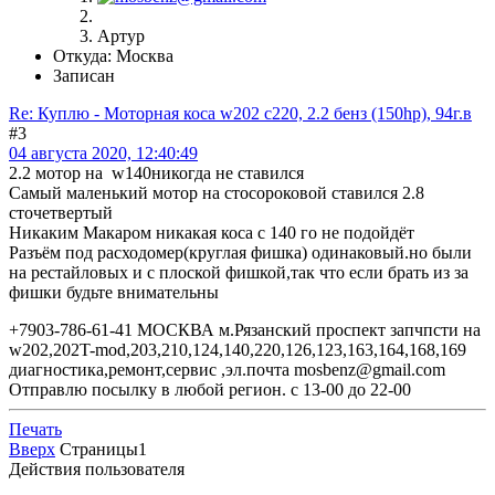
Артур
Откуда: Москва
Записан
Re: Куплю - Моторная коса w202 c220, 2.2 бенз (150hp), 94г.в
#3
04 августа 2020, 12:40:49
2.2 мотор на w140никогда не ставился
Самый маленький мотор на стосороковой ставился 2.8
сточетвертый
Никаким Макаром никакая коса с 140 го не подойдёт
Разъём под расходомер(круглая фишка) одинаковый.но были
на рестайловых и с плоской фишкой,так что если брать из за
фишки будьте внимательны
+7903-786-61-41 МОСКВА м.Рязанский проспект запчпсти на
w202,202T-mod,203,210,124,140,220,126,123,163,164,168,169
диагностика,ремонт,сервис ,эл.почта mosbenz@gmail.com
Отправлю посылку в любой регион. с 13-00 до 22-00
Печать
Вверх
Страницы
1
Действия пользователя