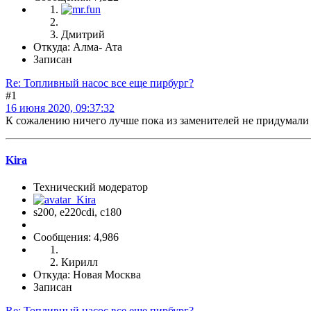
Дмитрий
Откуда: Алма- Ата
Записан
Re: Топливный насос все еще пирбург?
#1
16 июня 2020, 09:37:32
К сожалению ничего лучше пока из заменителей не придумал
Kira
Технический модератор
s200, е220cdi, с180
Сообщения: 4,986
Кирилл
Откуда: Новая Москва
Записан
Re: Топливный насос все еще пирбург?