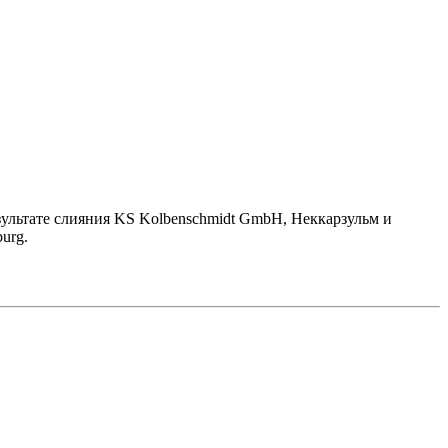
езультате слияния KS Kolbenschmidt GmbH, Неккарзульм и
urg.