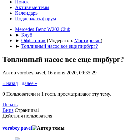
Поиск
Активные темы
Календарь
Поддержать форум
Mercedes-Benz W202 Club
►
Клуб
►
Офф-топик
(Модератор:
Мартиросян
)
►
Топливный насос все еще пирбург?
Топливный насос все еще пирбург?
Автор vorobey.pavel, 16 июня 2020, 09:35:29
« назад
-
далее »
0 Пользователи и 1 гость просматривают эту тему.
Печать
Вниз
Страницы
1
Действия пользователя
vorobey.pavel