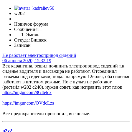
w202
Новичок форума
Сообщения: 1
Эмиль
Откуда: Бишкек
Записан
Не работает электропривод сидений
06 апреля 2020, 15:32:19
Век карантина, решил починить электропривод сидений т.к.
сиденье водителя и пассажира не работают. Отсоединил
разъемы под сиденьями, подал напрямую 12вольт, оба сиденья
работают в штатном режиме. Но с пульта не работают
(рестайл w202 c240), нужен совет, как исправить этот глюк
https://imgur.com/8G4elcx
https://imgur.com/OVdcLzs
Все предохранители прозвонил, все целые.
n2y2