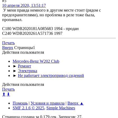
#5
10 апреля 2020, 13:51:17
У меня правда немного в другом месте стоит (рядом с
предохранителями), но проблема в реле тоже была,
пропаивал.
С180 WDB2020181A085683 1994 - продан
С240 WDB2020261A571736 1997
Печать
Вверх
Страницы
1
Действия пользователя
Mercedes-Benz W202 Club
►
Ремонт
►
Электрика
►
Не работает электропривод сидений
Действия пользователя
Печать
⬆
⬇
Помощь
|
Условия и правила
|
Вверх ▲
SMF 2.1.6 © 2025
,
Simple Machines
Страница создана за 0.179 сек. Запросов: 27.