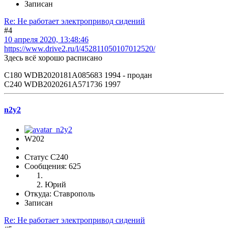
Записан
Re: Не работает электропривод сидений
#4
10 апреля 2020, 13:48:46
https://www.drive2.ru/l/452811050107012520/
Здесь всё хорошо расписано
С180 WDB2020181A085683 1994 - продан
С240 WDB2020261A571736 1997
n2y2
W202
Статус C240
Сообщения: 625
Юрий
Откуда: Ставрополь
Записан
Re: Не работает электропривод сидений