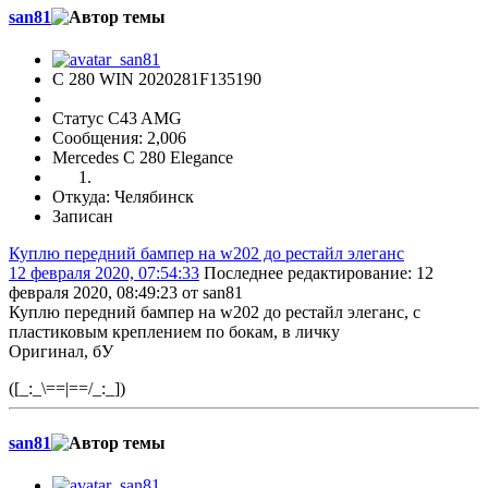
san81
С 280 WIN 2020281F135190
Статус C43 AMG
Сообщения: 2,006
Mercedes C 280 Elegance
Откуда: Челябинск
Записан
Куплю передний бампер на w202 до рестайл элеганс
12 февраля 2020, 07:54:33
Последнее редактирование
: 12
февраля 2020, 08:49:23 от san81
Куплю передний бампер на w202 до рестайл элеганс, с
пластиковым креплением по бокам, в личку
Оригинал, бУ
([_:_\==|==/_:_])
san81