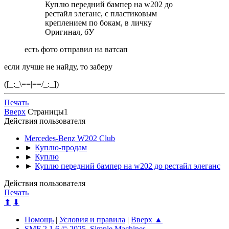
Куплю передний бампер на w202 до
рестайл элеганс, с пластиковым
креплением по бокам, в личку
Оригинал, бУ
есть фото отправил на ватсап
если лучше не найду, то заберу
([_:_\==|==/_:_])
Печать
Вверх
Страницы
1
Действия пользователя
Mercedes-Benz W202 Club
►
Куплю-продам
►
Куплю
►
Куплю передний бампер на w202 до рестайл элеганс
Действия пользователя
Печать
⬆
⬇
Помощь
|
Условия и правила
|
Вверх ▲
SMF 2.1.6 © 2025
,
Simple Machines