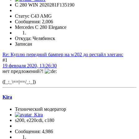
С 280 WIN 2020281F135190
Статус C43 AMG
Сообщения: 2,006
Mercedes C 280 Elegance
Откуда: Челябинск
Записан
Re: Куплю передний бампер на w202 до рестайл элеганс
#1
19 февраля 2020, 13:26:30
нет предложений?!
([_:_\==|==/_:_])
Kira
Технический модератор
s200, е220cdi, с180
Сообщения: 4,986