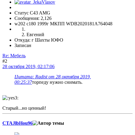
Статус C43 AMG
Сообщения: 2,126
w202 c180 1999г МКПП WDB2020181A764048
Евгений
Откуда: г Шахты ЮФО
Записан
Re: Мебель
#2
28 октября 2019, 02:17:06
Цитата: Radist от 28 октября 2019,
00:25:37
торпеду нужно снимать.
Старый...но ценный!
CTAJlbHou96