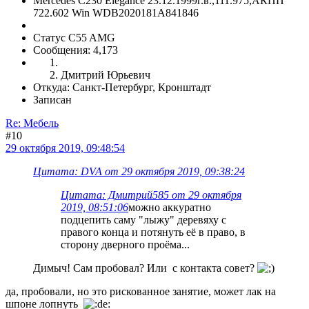
Mercedes C230 Elegance 23.12.1999г.в.,111.975,АКПП
722.602 Win WDB2020181A841846
Статус C55 AMG
Сообщения: 4,173
Дмитрий Юрьевич
Откуда: Санкт-Петербург, Кронштадт
Записан
Re: Мебель
#10
29 октября 2019, 09:48:54
Цитата: DVA от 29 октября 2019, 09:38:24
Цитата: Дмитрий585 от 29 октября
2019, 08:51:06
можно аккуратно
подцепить саму "лыжу" деревяху с
правого конца и потянуть её в право, в
сторону дверного проёма...
Димыч! Сам пробовал? Или с контакта совет?
да, пробовали, но это рискованное занятие, может лак на
шпоне лопнуть