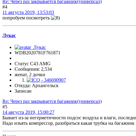
Re: Через раз закрывается багажник(универсал)
#4
11 августа 2019, 13:53:03
попробуем посмотреть
Лукас
WDB2020781F761871
Статус C43 AMG
Сообщения: 2,534
женат, 2 дочки
Откуда: Архангельск
Записан
Re: Через раз закрывается багажник(универсал)
#5
14 августа 2019, 15:00:27
Бывает из-за негерметичности подсос воздуха и влаги, последня
Надо изъять компрессор, разобраться какая трубка на багажник