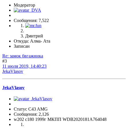
Модератор
Сообщения: 7,522
Дмитрий
Откуда: Алма- Ата
Записан
Re: замок бвгажника
#3
11 июля 2019, 14:40:23
JekaVlasov
JekaVlasov
Статус C43 AMG
Сообщения: 2,126
w202 c180 1999г МКПП WDB2020181A764048