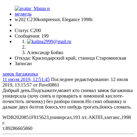
w202 С230kompressor, Elegance 1998г.
Статус C200
Сообщения: 199
Александр Бойко
Откуда: Краснодарский край, станица Староминская
Записан
замок багажника
11 июля 2019, 12:51:45
Последнее редактирование
: 12 июля
2019, 13:15:57 от Pavel0861
Добрый день.Подскажите,может кто снимал замок багажника
универсала (хочу снять и проварить в лимонной кислоте-
почистить личинку) без разбора пинов.Но снял обшивку и
дальше двух болтов боюсь,что нибудь трогать,боюсь сломать.
WDB2020851F815623,универсал,193 л/с.АКПП,элеганс,1998
г.
т.89286665860