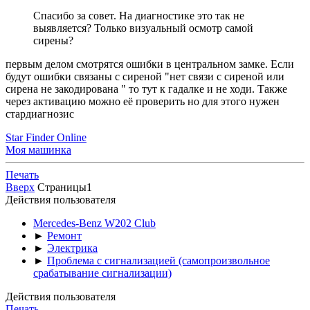
Спасибо за совет. На диагностике это так не
выявляется? Только визуальный осмотр самой
сирены?
первым делом смотрятся ошибки в центральном замке. Если
будут ошибки связаны с сиреной "нет связи с сиреной или
сирена не закодирована " то тут к гадалке и не ходи. Также
через активацию можно её проверить но для этого нужен
стардиагнозис
Star Finder Online
Моя машинка
Печать
Вверх
Страницы
1
Действия пользователя
Mercedes-Benz W202 Club
►
Ремонт
►
Электрика
►
Проблема с сигнализацией (самопроизвольное
срабатывание сигнализации)
Действия пользователя
Печать