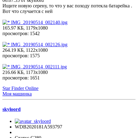
06:07:55 от skyloord
Ищите новую серену, то что у вас походу потекла батарейка .
Вот что случается с ней
IMG_20190514_002140.jpg
165.97 КБ, 1179x1080
просмотров: 1542
IMG_20190514_002126.jpg
264.19 КБ, 1122x1080
просмотров: 1575
IMG_20190514_002111.jpg
216.66 КБ, 1173x1080
просмотров: 1651
Star Finder Online
Моя машинка
skyloord
WDB2020181A593797
Статус C280