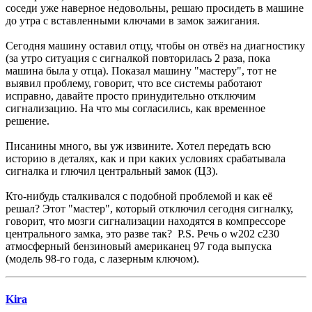
соседи уже наверное недовольны, решаю просидеть в машине
до утра с вставленными ключами в замок зажигания.
Сегодня машину оставил отцу, чтобы он отвёз на диагностику
(за утро ситуация с сигналкой повторилась 2 раза, пока
машина была у отца). Показал машину "мастеру", тот не
выявил проблему, говорит, что все системы работают
исправно, давайте просто принудительно отключим
сигнализацию. На что мы согласились, как временное
решение.
Писанины много, вы уж извините. Хотел передать всю
историю в деталях, как и при каких условиях срабатывала
сигналка и глючил центральный замок (ЦЗ).
Кто-нибудь сталкивался с подобной проблемой и как её
решал? Этот "мастер", который отключил сегодня сигналку,
говорит, что мозги сигнализации находятся в компрессоре
центрального замка, это разве так? P.S. Речь о w202 c230
атмосферный бензиновый американец 97 года выпуска
(модель 98-го года, с лазерным ключом).
Kira