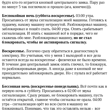
будто кто-то играется кнопкой центрального замка. Пару раз
по минут 5 так поглючило и прошло (ага, конечно))).
Беспокойная ночь (суббота-воскресенье).
03:00 утра.
Просыпаюсь от звука сигнализации моей машины. Готовясь к
худшему, нахожу машину нетронутой. Разблокировал машину,
заблокировал и пошёл спать. 04:00 утра. Опять срабатывает
сигнализация. И опять с машиной всё в порядке, чего не
скажешь обо мне. Разблокировал машину,
но не стал
блокировать, чтобы не активировать сигналку.
Воскресенье.
Логично сразу обратиться в диагностику/к
электрику. Но учитывая, что у меня 1 выходной и все дела
остаются всегда на воскресенье - физически не было времени.
В течение дня центральный замок опять глючил, то блокируя,
то разблокировывая двери. А иногда даже я кнопкой не мог
принудительно заблокировать двери. Но с пульта всё работает
нормально.
Бессонная ночь (воскресенье-понедельник).
Всё почти как в
первую ночь в субботу. Просыпаюсь в 02:00 от звука
сигнализации. Сразу решаю, не блокировать машину, пусть
остаётся открытой, главное чтобы сигналка не орала. 04:00
утра - сигнализация орёт во всю (хотя я машину не
блокировал). Понимаю, что так это оставлять нельзя - все