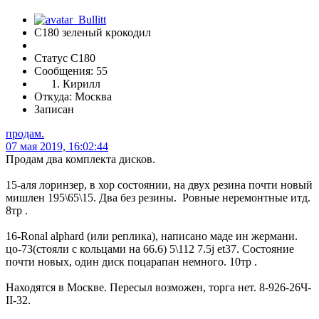
С180 зеленый крокодил
Статус C180
Сообщения: 55
Кирилл
Откуда: Москва
Записан
продам.
07 мая 2019, 16:02:44
Продам два комплекта дисков.
15-аля лоринзер, в хор состоянии, на двух резина почти новый
мишлен 195\65\15. Два без резины. Ровные неремонтные итд.
8тр .
16-Ronal alphard (или реплика), написано маде ин жермани.
цо-73(стояли с кольцами на 66.6) 5\112 7.5j et37. Состояние
почти новых, один диск поцарапан немного. 10тр .
Находятся в Москве. Пересыл возможен, торга нет. 8-926-26Ч-
II-32.