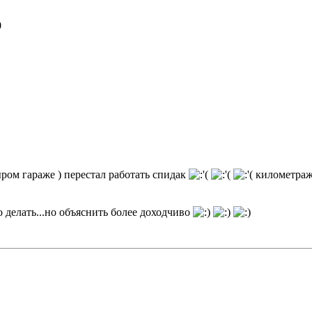
0
ыром гараже ) перестал работать спидак
километраж(
о делать...но объяснить более доходчиво