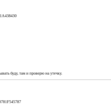
81A438430
ать буду, там и проверю на утечку.
20781F545787