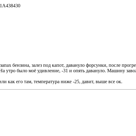
81A438430
запах бензина, залез под капот, давануло форсунки, после прогре
На утро было моё удивление, -31 и опять давануло. Машину завож
ли как его там, температура ниже -25, давит, выше все ок.