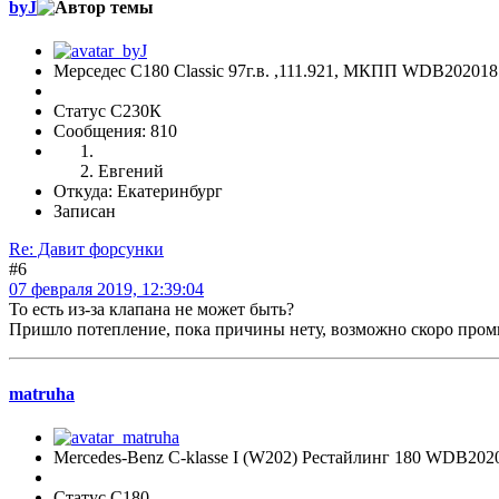
byJ
Мерседес С180 Classic 97г.в. ,111.921, МКПП WDB20201
Статус С230К
Сообщения: 810
Евгений
Откуда: Екатеринбург
Записан
Re: Давит форсунки
#6
07 февраля 2019, 12:39:04
То есть из-за клапана не может быть?
Пришло потепление, пока причины нету, возможно скоро промыв
matruha
Mercedes-Benz C-klasse I (W202) Рестайлинг 180 WDB20
Статус C180