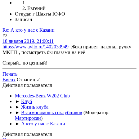
Евгений
Откуда: г Шахты ЮФО
Записан
Re: А кто у нас с Казани
#2
18 января 2019, 21:00:11
https://www.avito.ru/1402033949
Жека привет накопал ручку
МКПП , посмотреть бы глазами на неё
Старый...но ценный!
Печать
Вверх
Страницы
1
Действия пользователя
Mercedes-Benz W202 Club
►
Клуб
►
Жизнь клуба
►
Взаимопомощь соклубников
(Модератор:
Мартиросян
)
►
А кто у нас с Казани
Действия пользователя