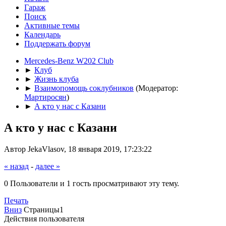
Гараж
Поиск
Активные темы
Календарь
Поддержать форум
Mercedes-Benz W202 Club
►
Клуб
►
Жизнь клуба
►
Взаимопомощь соклубников
(Модератор:
Мартиросян
)
►
А кто у нас с Казани
А кто у нас с Казани
Автор JekaVlasov, 18 января 2019, 17:23:22
« назад
-
далее »
0 Пользователи и 1 гость просматривают эту тему.
Печать
Вниз
Страницы
1
Действия пользователя