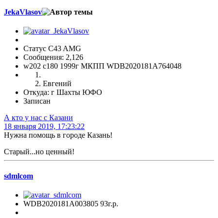
JekaVlasov
Статус C43 AMG
Сообщения: 2,126
w202 c180 1999г МКПП WDB2020181A764048
Евгений
Откуда: г Шахты ЮФО
Записан
А кто у нас с Казани
18 января 2019, 17:23:22
Нужна помощь в городе Казань!
Старый...но ценный!
sdmlcom
WDB2020181A003805 93г.р.