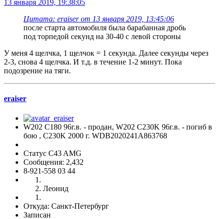
13 января 2019, 19:38:05
Цитата: eraiser от 13 января 2019, 13:45:06
после старта автомобиля была барабанная дробь
под торпедой секунд на 30-40 с левой стороны
У меня 4 щелчка, 1 щелчок = 1 секунда. Далее секунды через
2-3, снова 4 щелчка. И т.д. в течение 1-2 минут. Пока
подозрение на тяги.
eraiser
W202 C180 96г.в. - продан, W202 C230K 96г.в. - погиб в
бою , C230K 2000 г. WDB2020241A863768
Статус C43 AMG
Сообщения: 2,432
8-921-558 03 44
Леонид
Откуда: Санкт-Петербург
Записан