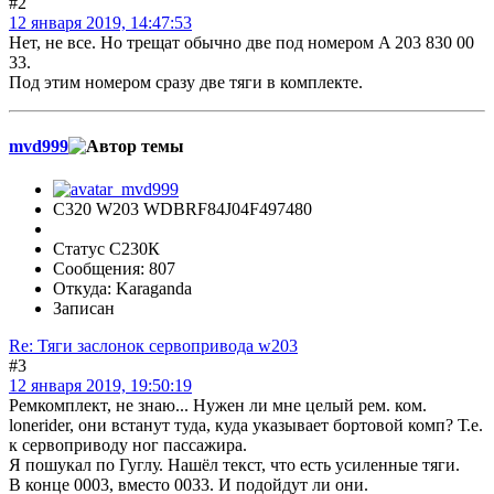
#2
12 января 2019, 14:47:53
Нет, не все. Но трещат обычно две под номером A 203 830 00
33.
Под этим номером сразу две тяги в комплекте.
mvd999
C320 W203 WDBRF84J04F497480
Статус С230К
Сообщения: 807
Откуда: Karaganda
Записан
Re: Тяги заслонок сервопривода w203
#3
12 января 2019, 19:50:19
Ремкомплект, не знаю... Нужен ли мне целый рем. ком.
lonerider, они встанут туда, куда указывает бортовой комп? Т.е.
к сервоприводу ног пассажира.
Я пошукал по Гуглу. Нашёл текст, что есть усиленные тяги.
В конце 0003, вместо 0033. И подойдут ли они.