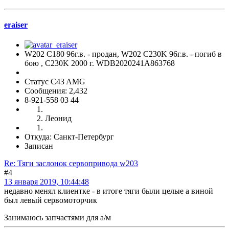
eraiser
W202 C180 96г.в. - продан, W202 C230K 96г.в. - погиб в
бою , C230K 2000 г. WDB2020241A863768
Статус C43 AMG
Сообщения: 2,432
8-921-558 03 44
Леонид
Откуда: Санкт-Петербург
Записан
Re: Тяги заслонок сервопривода w203
#4
13 января 2019, 10:44:48
недавно менял клиентке - в итоге тяги были целые а виной
был левый сервомоторчик
Занимаюсь запчастями для а/м