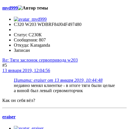
mvd999
C320 W203 WDBRF84J04F497480
Статус С230К
Сообщения: 807
Откуда: Karaganda
Записан
Re: Тяги заслонок сервопривода w203
#5
13 января 2019, 12:04:56
Цитата: eraiser от 13 января 2019, 10:44:48
недавно менял клиентке - в итоге тяги были целые
а виной был левый сервомоторчик
Как он себя вёл?
eraiser