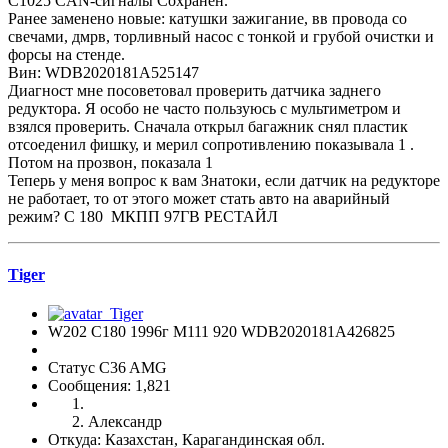
C1025 CAN-сигналы Сохранен.
Ранее заменено новые: катушки зажигание, вв провода со
свечами, дмрв, торливный насос с тонкой и грубой очистки и
форсы на стенде.
Вин: WDB2020181A525147
Диагност мне посоветовал проверить датчика заднего
редуктора. Я особо не часто пользуюсь с мультиметром и
взялся проверить. Сначала открыл багажник снял пластик
отсоеденил фишку, и мерил сопротивлению показывала 1 .
Потом на прозвон, показала 1
Теперь у меня вопрос к вам Знатоки, если датчик на редукторе
не работает, то от этого может стать авто на аварийный
режим? С 180 МКПП 97ГВ РЕСТАЙЛ
Tiger
W202 C180 1996г М111 920 WDB2020181A426825
Статус C36 AMG
Сообщения: 1,821
Александр
Откуда: Казахстан, Карагандинская обл.