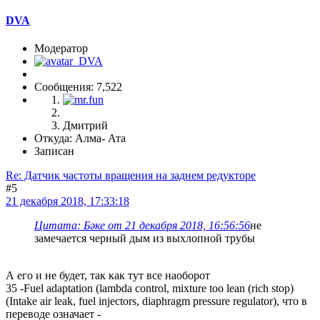
DVA
Модератор
Сообщения: 7,522
Дмитрий
Откуда: Алма- Ата
Записан
Re: Датчик частоты вращения на заднем редукторе
#5
21 декабря 2018, 17:33:18
Цитата: Бәке от 21 декабря 2018, 16:56:56
не
замечается черный дым из выхлопной трубы
А его и не будет, так как тут все наоборот
35 -Fuel adaptation (lambda control, mixture too lean (rich stop)
(Intake air leak, fuel injectors, diaphragm pressure regulator), что в
переводе означает -