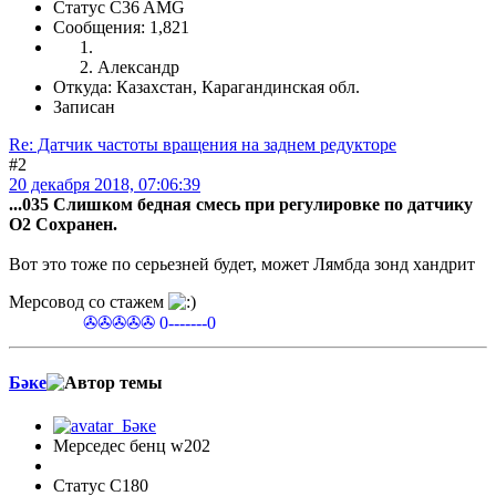
Статус C36 AMG
Сообщения: 1,821
Александр
Откуда: Казахстан, Карагандинская обл.
Записан
Re: Датчик частоты вращения на заднем редукторе
#2
20 декабря 2018, 07:06:39
...035 Слишком бедная смесь при регулировке по датчику
O2 Сохранен.
Вот это тоже по серьезней будет, может Лямбда зонд хандрит
Мерсовод со стажем
✇✇✇✇✇ 0-------0
Бәке
Мерседес бенц w202
Статус C180