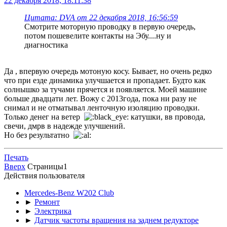
22 декабря 2018, 18:11:38
Цитата: DVA от 22 декабря 2018, 16:56:59
Смотрите моторную проводку в первую очередь,
потом пошевелите контакты на Эбу....ну и
диагностика
Да , впервую очередь мотоную косу. Бывает, но очень редко
что при езде динамика улучшается и пропадает. Будто как
солнышко за тучами прячется и появляется. Моей машине
больше двадцати лет. Вожу с 2013года, пока ни разу не
снимал и не отматывал ленточную изоляцию проводки.
Только денег на ветер
катушки, вв провода,
свечи, дмрв в надежде улучшений.
Но без результатно
Печать
Вверх
Страницы
1
Действия пользователя
Mercedes-Benz W202 Club
►
Ремонт
►
Электрика
►
Датчик частоты вращения на заднем редукторе