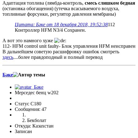
Адаптация топлива (лямбда-контроль,
смесь слишком бедная
(остановка обогащения) (утечка всасываемого воздуха,
топливные форсунки, регулятор давления мембраны)
Цитата: Бәке от 18 декабря 2018, 19:52:38
112
Контроллер HFM N3/4 Сохранен.
А вот это намного хуже
112- HFM control unit faulty- Блок управления HFM неисправен
В дальнейшем советую расшифровку ошибок смотреть
здесь
....более правдоподный и полный перевод
Бәке
Мерседес бенц w202
Статус C180
Сообщения: 47
Бекболат
Откуда: Казахстан
Записан