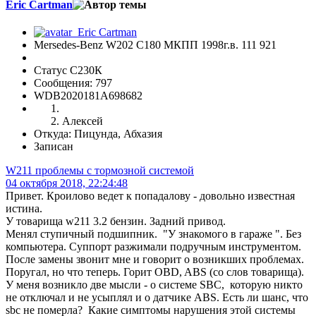
Eric Cartman
Mersedes-Benz W202 C180 МКПП 1998г.в. 111 921
Статус С230К
Сообщения: 797
WDB2020181A698682
Алексей
Откуда: Пицунда, Абхазия
Записан
W211 проблемы с тормозной системой
04 октября 2018, 22:24:48
Привет. Кроилово ведет к попадалову - довольно известная
истина.
У товарища w211 3.2 бензин. Задний привод.
Менял ступичный подшипник. "У знакомого в гараже ". Без
компьютера. Суппорт разжимали подручным инструментом.
После замены звонит мне и говорит о возникших проблемах.
Поругал, но что теперь. Горит OBD, ABS (со слов товарища).
У меня возникло две мысли - о системе SBC, которую никто
не отключал и не усыплял и о датчике ABS. Есть ли шанс, что
sbc не померла? Какие симптомы нарушения этой системы