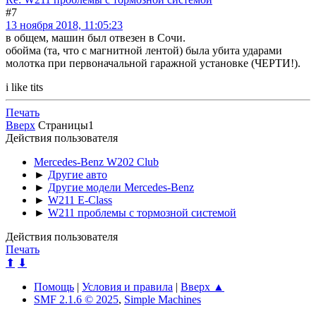
#7
13 ноября 2018, 11:05:23
в общем, машин был отвезен в Сочи.
обойма (та, что с магнитной лентой) была убита ударами
молотка при первоначальной гаражной установке (ЧЕРТИ!).
i like tits
Печать
Вверх
Страницы
1
Действия пользователя
Mercedes-Benz W202 Club
►
Другие авто
►
Другие модели Mercedes-Benz
►
W211 E-Class
►
W211 проблемы с тормозной системой
Действия пользователя
Печать
⬆
⬇
Помощь
|
Условия и правила
|
Вверх ▲
SMF 2.1.6 © 2025
,
Simple Machines