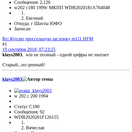
Сообщения: 2,126
w202 c180 1999г МКПП WDB2020181A764048
Евгений
Откуда: г Шахты ЮФО
Записан
Re: Куплю дроссельную заслонку m111 HFM
#1
19 сентября 2018, 07:23:25
klays2003
, win не полный - одной цифры не хватает
Старый...но ценный!
klays2003
w 202 c 200 1994
Статус C180
Сообщения: 92
WDB2020201F126155
Вячеслав