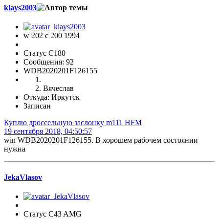
klays2003
w 202 c 200 1994
Статус C180
Сообщения: 92
WDB2020201F126155
Вячеслав
Откуда: Иркутск
Записан
Куплю дроссельную заслонку m111 HFM
19 сентября 2018, 04:50:57
win WDB2020201F126155. В хорошем рабочем состоянии
нужна
JekaVlasov
Статус C43 AMG