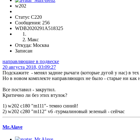
w202
Статус C220
Сообщения: 256
WDB2020291A518325
Макс
Откуда: Москва
Записан
направляющие в подвеске
20 августа 2018, 03:09:27
Подскажите - менял задние рычаги (которые дугой у нас) в т
Но в новом комплекте направляющих не было - старые ни как н
Все поставил - закрутил.
Критично ли без этих втулок?
1) w202 с180 "m111"- темно синий!
2) w202 с280 "m112" v6 -турмалиновый зеленый - сейчас
Mr.Alave