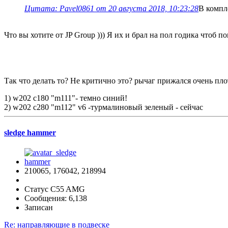
Цитата: Pavel0861 от 20 августа 2018, 10:23:28
В компл
Что вы хотите от JP Group ))) Я их и брал на пол годика чтоб
Так что делать то? Не критично это? рычаг прижался очень плот
1) w202 с180 "m111"- темно синий!
2) w202 с280 "m112" v6 -турмалиновый зеленый - сейчас
sledge hammer
210065, 176042, 218994
Статус C55 AMG
Сообщения: 6,138
Записан
Re: направляющие в подвеске