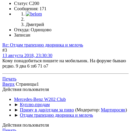
Статус C200
Сообщения: 171
Дмитрий
Откуда: Одинцово
Записан
Re: Отдам трапецию дворника и мелочь
#3
13 августа 2018, 23:30:30
Кому понадобиться пишите на мобильник. На форуме бываю
редко. 9 два 6 зз6 71 о7
Печать
Вверх
Страницы
1
Действия пользователя
Mercedes-Benz W202 Club
►
Куплю-продам
►
Приму в дар/отдам за пиво
(Модератор:
Мартиросян
)
►
Отдам трапецию дворника и мелочь
Действия пользователя
Печать