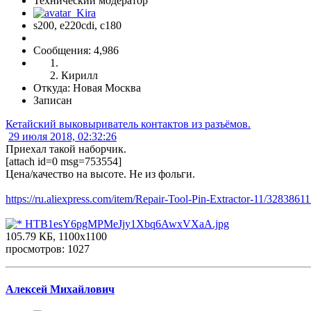
Технический модератор
s200, е220cdi, с180
Сообщения: 4,986
Кирилл
Откуда: Новая Москва
Записан
Кетайский выковыриватель контактов из разъёмов.
29 июля 2018, 02:32:26
Приехал такой наборчик.
[attach id=0 msg=753554]
Цена/качество на высоте. Не из фольги.
https://ru.aliexpress.com/item/Repair-Tool-Pin-Extractor-11/3283861
HTB1esY6pgMPMeJjy1Xbq6AwxVXaA.jpg
105.79 КБ, 1100x1100
просмотров: 1027
Алексей Михайлович