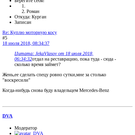
Берегите себя!
Роман
Откуда: Курган
Записан
Re: Куплю моторную косу
#5
18 июля 2018, 08:34:37
Цитата: JekaVlasov от 18 июля 2018,
06:34:32
отдал на реставрацию, пока туда - сюда -
сколько время займет?
Жень,ее сделать спецу ровно сутки,мне за столько
"воскресили"
Когда-нибудь снова буду владельцем Mercedes-Benz
DVA
Модератор