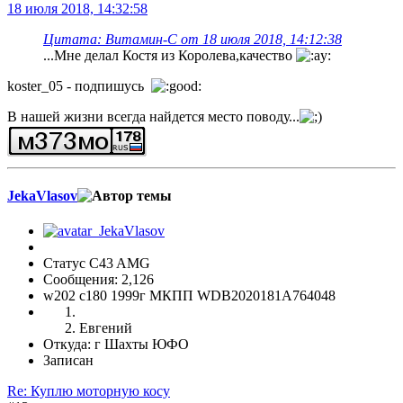
18 июля 2018, 14:32:58
Цитата: Витамин-С от 18 июля 2018, 14:12:38
...Мне делал Костя из Королева,качество
koster_05 - подпишусь
В нашей жизни всегда найдется место поводу...
JekaVlasov
Статус C43 AMG
Сообщения: 2,126
w202 c180 1999г МКПП WDB2020181A764048
Евгений
Откуда: г Шахты ЮФО
Записан
Re: Куплю моторную косу