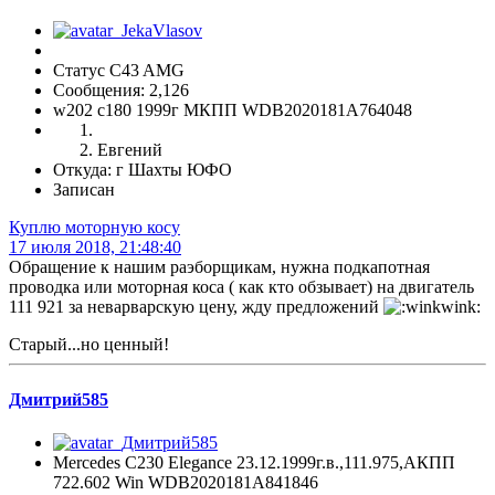
Статус C43 AMG
Сообщения: 2,126
w202 c180 1999г МКПП WDB2020181A764048
Евгений
Откуда: г Шахты ЮФО
Записан
Куплю моторную косу
17 июля 2018, 21:48:40
Обращение к нашим раэборщикам, нужна подкапотная
проводка или моторная коса ( как кто обзывает) на двигатель
111 921 за неварварскую цену, жду предложений
Старый...но ценный!
Дмитрий585
Mercedes C230 Elegance 23.12.1999г.в.,111.975,АКПП
722.602 Win WDB2020181A841846