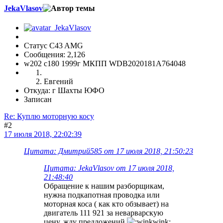
JekaVlasov
Статус C43 AMG
Сообщения: 2,126
w202 c180 1999г МКПП WDB2020181A764048
Евгений
Откуда: г Шахты ЮФО
Записан
Re: Куплю моторную косу
#2
17 июля 2018, 22:02:39
Цитата: Дмитрий585 от 17 июля 2018, 21:50:23
Цитата: JekaVlasov от 17 июля 2018,
21:48:40
Обращение к нашим раэборщикам,
нужна подкапотная проводка или
моторная коса ( как кто обзывает) на
двигатель 111 921 за неварварскую
цену, жду предложений