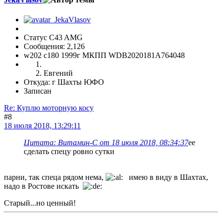
Статус C43 AMG
Сообщения: 2,126
w202 c180 1999г МКПП WDB2020181A764048
Евгений
Откуда: г Шахты ЮФО
Записан
Re: Куплю моторную косу
#8
18 июля 2018, 13:29:11
Цитата: Витамин-С от 18 июля 2018, 08:34:37
ее
сделать спецу ровно сутки
парни, так спеца рядом нема,
имею в виду в Шахтах,
надо в Ростове искать
Старый...но ценный!