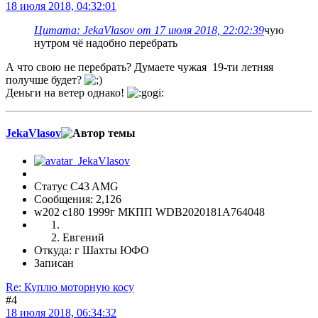
18 июля 2018, 04:32:01
Цитата: JekaVlasov от 17 июля 2018, 22:02:39
чую
нутром чё надобно перебрать
А что свою не перебрать? Думаете чужая 19-ти летняя
получше будет?
Деньги на ветер однако!
JekaVlasov
Статус C43 AMG
Сообщения: 2,126
w202 c180 1999г МКПП WDB2020181A764048
Евгений
Откуда: г Шахты ЮФО
Записан
Re: Куплю моторную косу
#4
18 июля 2018, 06:34:32