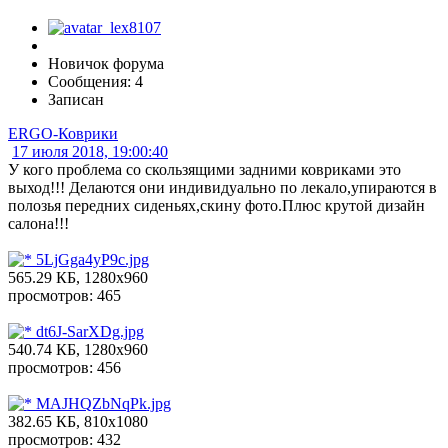
Новичок форума
Сообщения: 4
Записан
ERGO-Коврики
17 июля 2018, 19:00:40
У кого проблема со скользящими задними ковриками это
выход!!! Делаются они индивидуально по лекало,упираются в
полозья передних сиденьях,скину фото.Плюс крутой дизайн
салона!!!
5LjGga4yP9c.jpg
565.29 КБ, 1280x960
просмотров: 465
dt6J-SarXDg.jpg
540.74 КБ, 1280x960
просмотров: 456
MAJHQZbNqPk.jpg
382.65 КБ, 810x1080
просмотров: 432