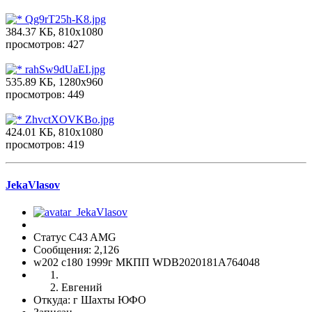
Qg9rT25h-K8.jpg
384.37 КБ, 810x1080
просмотров: 427
rahSw9dUaEI.jpg
535.89 КБ, 1280x960
просмотров: 449
ZhvctXOVKBo.jpg
424.01 КБ, 810x1080
просмотров: 419
JekaVlasov
Статус C43 AMG
Сообщения: 2,126
w202 c180 1999г МКПП WDB2020181A764048
Евгений
Откуда: г Шахты ЮФО