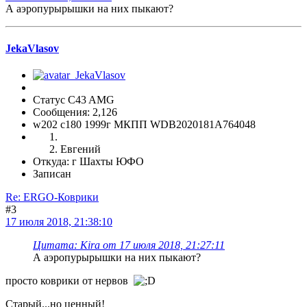
А аэропурырышки на них пыкают?
JekaVlasov
Статус C43 AMG
Сообщения: 2,126
w202 c180 1999г МКПП WDB2020181A764048
Евгений
Откуда: г Шахты ЮФО
Записан
Re: ERGO-Коврики
#3
17 июля 2018, 21:38:10
Цитата: Kira от 17 июля 2018, 21:27:11
А аэропурырышки на них пыкают?
просто коврики от нервов
Старый...но ценный!