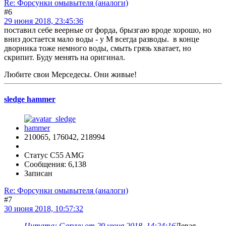
Re: Форсунки омывытеля (аналоги)
#6
29 июня 2018, 23:45:36
поставил себе веерные от форда, брызгаю вроде хорошо, но
вниз достается мало воды - у М всегда разводы. в конце
дворника тоже немного воды, смыть грязь хватает, но
скрипит. Буду менять на оригинал.
Любите свои Мерседесы. Они живые!
sledge hammer
210065, 176042, 218994
Статус C55 AMG
Сообщения: 6,138
Записан
Re: Форсунки омывытеля (аналоги)
#7
30 июня 2018, 10:57:32
Цитата: Garyyy от 29 июня 2018, 14:24:16
Левая -