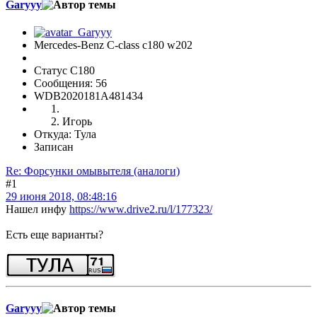
Garyyy
Mercedes-Benz C-class c180 w202
Статус C180
Сообщения: 56
WDB2020181A481434
Игорь
Откуда: Тула
Записан
Re: Форсунки омывытеля (аналоги)
#1
29 июня 2018, 08:48:16
Нашел инфу
https://www.drive2.ru/l/177323/
Есть еще варианты?
Garyyy