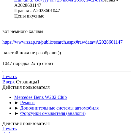
A2028601147
Правая - A2028601047
Цены вкусные
вот немного халявы
https://www.zzap.ru/public/search.aspx#rawdata=A2028601147
налетай пока не разобрали ))
1047 порядка 2х тр стоит
Печать
Вверх
Страницы
1
Действия пользователя
Mercedes-Benz W202 Club
►
Ремонт
►
Дополнительные системы автомобиля
►
Форсунки омывытеля (аналоги)
Действия пользователя
Печать