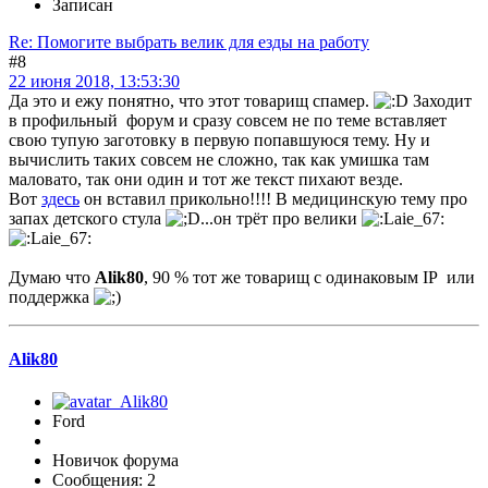
Записан
Re: Помогите выбрать велик для езды на работу
#8
22 июня 2018, 13:53:30
Да это и ежу понятно, что этот товарищ спамер.
Заходит
в профильный форум и сразу совсем не по теме вставляет
свою тупую заготовку в первую попавшуюся тему. Ну и
вычислить таких совсем не сложно, так как умишка там
маловато, так они один и тот же текст пихают везде.
Вот
здесь
он вставил прикольно!!!! В медицинскую тему про
запах детского стула
...он трёт про велики
Думаю что
Alik80
, 90 % тот же товарищ с одинаковым IP или
поддержка
Alik80
Ford
Новичок форума
Сообщения: 2