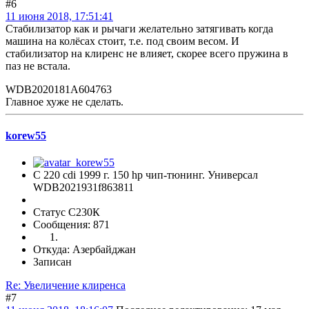
#6
11 июня 2018, 17:51:41
Стабилизатор как и рычаги желательно затягивать когда
машина на колёсах стоит, т.е. под своим весом. И
стабилизатор на клиренс не влияет, скорее всего пружина в
паз не встала.
WDB2020181A604763
Главное хуже не сделать.
korew55
C 220 cdi 1999 г. 150 hp чип-тюнинг. Универсал
WDB2021931f863811
Статус С230К
Сообщения: 871
Откуда: Азербайджан
Записан
Re: Увеличение клиренса
#7