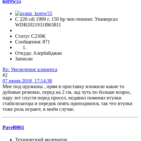
korew55
C 220 cdi 1999 г. 150 hp чип-тюнинг. Универсал
WDB2021931f863811
Статус С230К
Сообщения: 871
Откуда: Азербайджан
Записан
Re: Увеличение клиренса
#2
07 июня 2018, 17:14:38
Мне под пружины , прям в проставку вложили какие то
дубовые резинки, перед на 2 см, зад чуть по больше возрос,
пару лет спустя перед просел, недавно поменял втулки
стабилизатора и передок опять приподнялся, так что втулки
тоже роль играют, в моём случае.
Pavel0861
Технический модератор