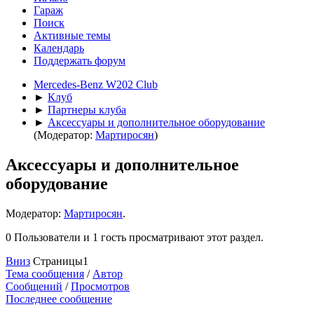
Гараж
Поиск
Активные темы
Календарь
Поддержать форум
Mercedes-Benz W202 Club
►
Клуб
►
Партнеры клуба
►
Аксессуары и дополнительное оборудование
(Модератор:
Мартиросян
)
Аксессуары и дополнительное
оборудование
Модератор:
Мартиросян
.
0 Пользователи и 1 гость просматривают этот раздел.
Вниз
Страницы
1
Тема сообщения
/
Автор
Сообщений
/
Просмотров
Последнее сообщение