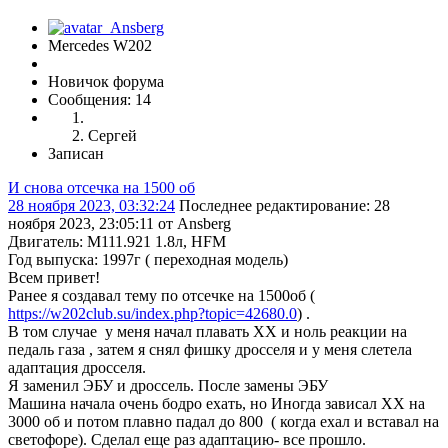
Mercedes W202
Новичок форума
Сообщения: 14
Сергей
Записан
И снова отсечка на 1500 об
28 ноября 2023, 03:32:24
Последнее редактирование
: 28
ноября 2023, 23:05:11 от Ansberg
Двигатель: M111.921 1.8л, HFM
Год выпуска: 1997г ( переходная модель)
Всем привет!
Ранее я создавал тему по отсечке на 1500об (
https://w202club.su/index.php?topic=42680.0
) .
В том случае у меня начал плавать ХХ и ноль реакции на
педаль газа , затем я снял фишку дросселя и у меня слетела
адаптация дросселя.
Я заменил ЭБУ и дроссель. После замены ЭБУ
Машина начала очень бодро ехать, но Иногда зависал ХХ на
3000 об и потом плавно падал до 800 ( когда ехал и вставал на
светофоре). Сделал еще раз адаптацию- все прошло.