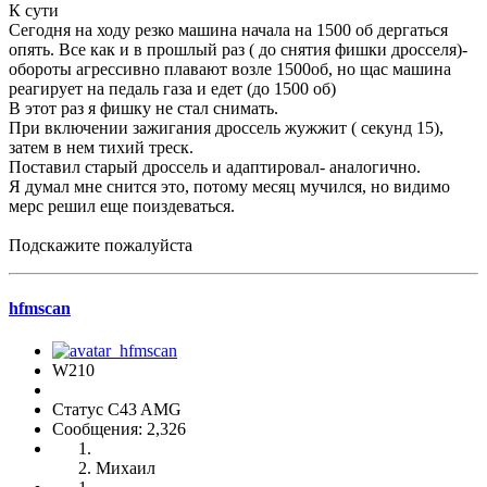
К сути
Сегодня на ходу резко машина начала на 1500 об дергаться
опять. Все как и в прошлый раз ( до снятия фишки дросселя)-
обороты агрессивно плавают возле 1500об, но щас машина
реагирует на педаль газа и едет (до 1500 об)
В этот раз я фишку не стал снимать.
При включении зажигания дроссель жужжит ( секунд 15),
затем в нем тихий треск.
Поставил старый дроссель и адаптировал- аналогично.
Я думал мне снится это, потому месяц мучился, но видимо
мерс решил еще поиздеваться.
Подскажите пожалуйста
hfmscаn
W210
Статус C43 AMG
Сообщения: 2,326
Михаил