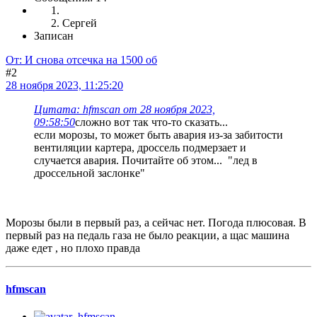
Сергей
Записан
От: И снова отсечка на 1500 об
#2
28 ноября 2023, 11:25:20
Цитата: hfmscаn от 28 ноября 2023,
09:58:50
сложно вот так что-то сказать...
если морозы, то может быть авария из-за забитости
вентиляции картера, дроссель подмерзает и
случается авария. Почитайте об этом... "лед в
дроссельной заслонке"
Морозы были в первый раз, а сейчас нет. Погода плюсовая. В
первый раз на педаль газа не было реакции, а щас машина
даже едет , но плохо правда
hfmscаn