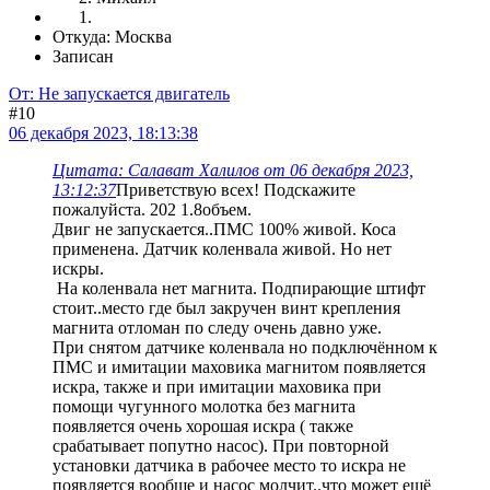
Откуда: Москва
Записан
От: Не запускается двигатель
#10
06 декабря 2023, 18:13:38
Цитата: Салават Халилов от 06 декабря 2023,
13:12:37
Приветствую всех! Подскажите
пожалуйста. 202 1.8объем.
Двиг не запускается..ПМС 100% живой. Коса
применена. Датчик коленвала живой. Но нет
искры.
На коленвала нет магнита. Подпирающие штифт
стоит..место где был закручен винт крепления
магнита отломан по следу очень давно уже.
При снятом датчике коленвала но подключённом к
ПМС и имитации маховика магнитом появляется
искра, также и при имитации маховика при
помощи чугунного молотка без магнита
появляется очень хорошая искра ( также
срабатывает попутно насос). При повторной
установки датчика в рабочее место то искра не
появляется вообще и насос молчит..что может ещё