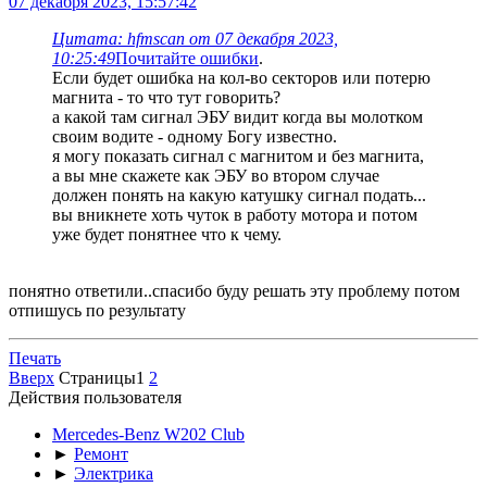
07 декабря 2023, 15:57:42
Цитата: hfmscаn от 07 декабря 2023,
10:25:49
Почитайте ошибки
.
Если будет ошибка на кол-во секторов или потерю
магнита - то что тут говорить?
а какой там сигнал ЭБУ видит когда вы молотком
своим водите - одному Богу известно.
я могу показать сигнал с магнитом и без магнита,
а вы мне скажете как ЭБУ во втором случае
должен понять на какую катушку сигнал подать...
вы вникнете хоть чуток в работу мотора и потом
уже будет понятнее что к чему.
понятно ответили..спасибо буду решать эту проблему потом
отпишусь по результату
Печать
Вверх
Страницы
1
2
Действия пользователя
Mercedes-Benz W202 Club
►
Ремонт
►
Электрика