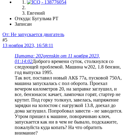
Евгений
Откуда: Бугульма РТ
Записан
От: Не запускается двигатель
#5
13 ноября 2023, 16:58:11
Цитата: 202grenskin от 11 ноября 2023,
01:14:02
Доброго времени суток, столкнулся со
следующей проблемой. Машина w202, 1.8 бензин,
год выпуска 1995.
Так вот, поставил новый АКБ 77а, пусковой 750А,
машина запускалась с пол оборота. Проехал
вечером километров 20, на заправке заглушил, и
все, бензонасос качает, лампочки горят, стартер не
крутит. Под горку толкнул, завелась, напряжение
зарядки на холостом с нагрузкой 13.8, доехал до
дома заглушил. Попробовал завести - не заводится.
Утром пришел к машине, поворачиваю ключ,
запускается как ни в чем не бывало, подскажите,
пожалуйста куда копать? На что обратить
внимание?