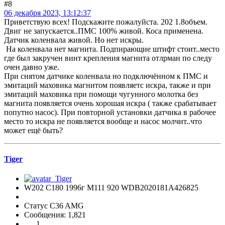
#8
06 декабря 2023, 13:12:37
Приветствую всех! Подскажите пожалуйста. 202 1.8объем.
Двиг не запускается..ПМС 100% живой. Коса применена.
Датчик коленвала живой. Но нет искры.
На коленвала нет магнита. Подпирающие штифт стоит..место
где был закручен винт крепления магнита отлрман по следу
очен давно уже.
При снятом датчике коленвала но подключённом к ПМС и
эмитаций маховика магнитом появляетс искра, также и при
эмитаций маховика при помощи чугунного молотка без
магнита появляется очень хорошая искра ( также срабатывает
попутно насос). При повторной установки датчика в рабочее
место то искра не появляется вообще и насос молчит..что
может ещё быть?
Tiger
W202 C180 1996г М111 920 WDB2020181A426825
Статус C36 AMG
Сообщения: 1,821