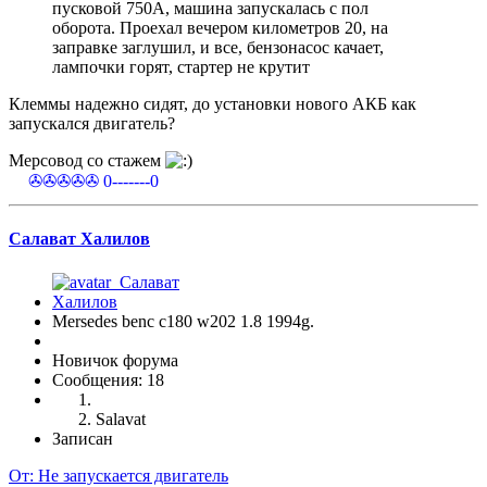
пусковой 750А, машина запускалась с пол
оборота. Проехал вечером километров 20, на
заправке заглушил, и все, бензонасос качает,
лампочки горят, стартер не крутит
Клеммы надежно сидят, до установки нового АКБ как
запускался двигатель?
Мерсовод со стажем
✇✇✇✇ 0-------0
Салават Халилов
Mersedes benc c180 w202 1.8 1994g.
Новичок форума
Сообщения: 18
Salavat
Записан
От: Не запускается двигатель