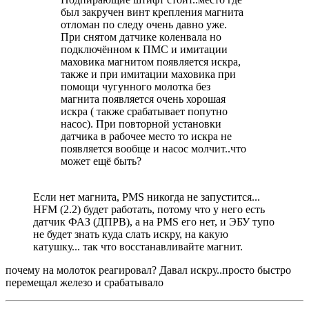
был закручен винт крепления магнита
отломан по следу очень давно уже.
При снятом датчике коленвала но
подключённом к ПМС и имитации
маховика магнитом появляется искра,
также и при имитации маховика при
помощи чугунного молотка без
магнита появляется очень хорошая
искра ( также срабатывает попутно
насос). При повторной установки
датчика в рабочее место то искра не
появляется вообще и насос молчит..что
может ещё быть?
Если нет магнита, PMS никогда не запустится...
HFM (2.2) будет работать, потому что у него есть
датчик ФАЗ (ДПРВ), а на PMS его нет, и ЭБУ тупо
не будет знать куда слать искру, на какую
катушку... так что восстанавливайте магнит.
почему на молоток реагировал? Давал искру..просто быстро
перемещал железо и срабатывало