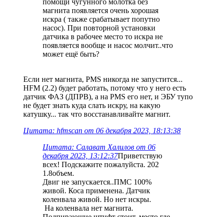
помощи чугунного молотка без
магнита появляется очень хорошая
искра ( также срабатывает попутно
насос). При повторной установки
датчика в рабочее место то искра не
появляется вообще и насос молчит..что
может ещё быть?
Если нет магнита, PMS никогда не запустится...
HFM (2.2) будет работать, потому что у него есть
датчик ФАЗ (ДПРВ), а на PMS его нет, и ЭБУ тупо
не будет знать куда слать искру, на какую
катушку... так что восстанавливайте магнит.
Цитата: hfmscаn от 06 декабря 2023, 18:13:38
Цитата: Салават Халилов от 06
декабря 2023, 13:12:37
Приветствую
всех! Подскажите пожалуйста. 202
1.8объем.
Двиг не запускается..ПМС 100%
живой. Коса применена. Датчик
коленвала живой. Но нет искры.
На коленвала нет магнита.
Подпирающие штифт стоит..место где