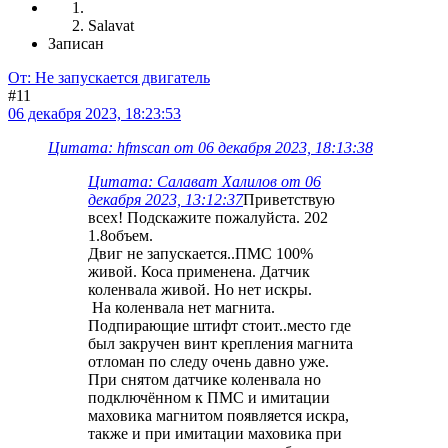
Salavat
Записан
От: Не запускается двигатель
#11
06 декабря 2023, 18:23:53
Цитата: hfmscаn от 06 декабря 2023, 18:13:38
Цитата: Салават Халилов от 06
декабря 2023, 13:12:37
Приветствую
всех! Подскажите пожалуйста. 202
1.8объем.
Двиг не запускается..ПМС 100%
живой. Коса применена. Датчик
коленвала живой. Но нет искры.
На коленвала нет магнита.
Подпирающие штифт стоит..место где
был закручен винт крепления магнита
отломан по следу очень давно уже.
При снятом датчике коленвала но
подключённом к ПМС и имитации
маховика магнитом появляется искра,
также и при имитации маховика при