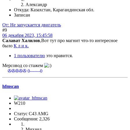
Александр
Откуда: Казахстан, Карагандинская обл.
Записан
От: Не запускается двигатель
#9
06 декабря 2023, 15:45:58
Салават Халилов
,Вот тут про магнит что-то интересное
было
К л и к.
1 пользователю
это нравится.
Мерсовод со стажем
✇✇✇✇ 0-------0
hfmscаn
W210
Статус C43 AMG
Сообщения: 2,326
Михаил