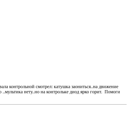
ала контрольной смотрел: катушка заониться..на движение
 ..мультика нету..но на контрольке диод ярко горит. Помоги