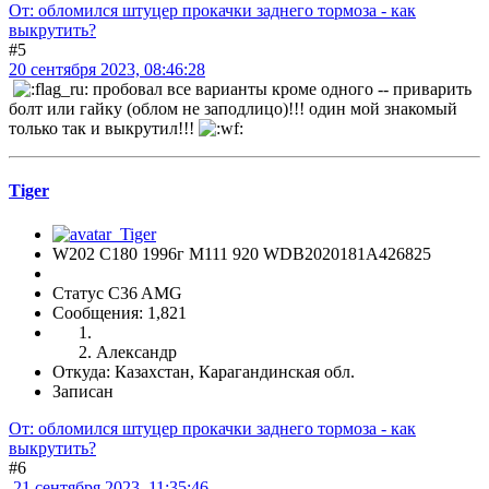
От: обломился штуцер прокачки заднего тормоза - как
выкрутить?
#5
20 сентября 2023, 08:46:28
пробовал все варианты кроме одного -- приварить
болт или гайку (облом не заподлицо)!!! один мой знакомый
только так и выкрутил!!!
Tiger
W202 C180 1996г М111 920 WDB2020181A426825
Статус C36 AMG
Сообщения: 1,821
Александр
Откуда: Казахстан, Карагандинская обл.
Записан
От: обломился штуцер прокачки заднего тормоза - как
выкрутить?
#6
21 сентября 2023, 11:35:46