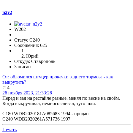
n2y2
W202
Статус C240
Сообщения: 625
Юрий
Откуда: Ставрополь
Записан
От: обломился штуцер прокачки заднего тормоза - как
выкрутить?
#14
26 ноября 2023, 21:33:26
Перед и зад на рестайле разные, менял по весне на своём.
Когда выкручивал, немного слизал, туго шли.
С180 WDB2020181A085683 1994 - продан
С240 WDB2020261A571736 1997
Печать