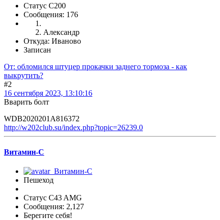
Статус C200
Сообщения: 176
Александр
Откуда: Иваново
Записан
От: обломился штуцер прокачки заднего тормоза - как
выкрутить?
#2
16 сентября 2023, 13:10:16
Вварить болт
WDB2020201A816372
http://w202club.su/index.php?topic=26239.0
Витамин-С
Пешеход
Статус C43 AMG
Сообщения: 2,127
Берегите себя!