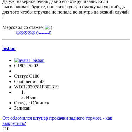
Да уж, наверное очень давно его откручивали. Если
высверливать будите, нанесите густую смазку какую нибудь
для того чтобы стружка не попала во внутрь на всякий случай
.
Мерсовод со стажем
✇✇✇✇✇ 0-------0
bisban
C180Т S202
Статус C180
Сообщения: 42
WDB2020781F802319
Иван
Откуда: Обнинск
Записан
От: обломился штуцер прокачки заднего тормоза - как
выкрутить?
#10