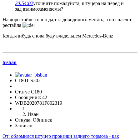
20:54:02
уточните пожалуйста, штуцера на перед и
зад взаимозаменяемы?
На дорестайле точно да,т.к. доводилось менять, а вот насчет
рестайла
Когда-нибудь снова буду владельцем Mercedes-Benz
bisban
C180Т S202
Статус C180
Сообщения: 42
WDB2020781F802319
Иван
Откуда: Обнинск
Записан
От: обломился штуцер прокачки заднего тормоза - как