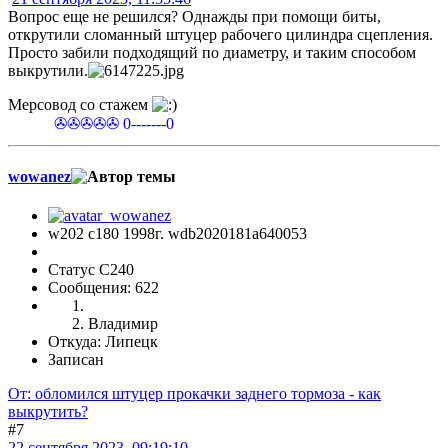
Вопрос еще не решился? Однажды при помощи биты,
открутили сломанный штуцер рабочего цилиндра сцепления.
Просто забили подходящий по диаметру, и таким способом
выкрутили.
Мерсовод со стажем
✇✇✇✇✇ 0-------0
wowanez
w202 c180 1998г. wdb2020181a640053
Статус C240
Сообщения: 622
Владимир
Откуда: Липецк
Записан
От: обломился штуцер прокачки заднего тормоза - как
выкрутить?
#7
22 сентября 2023, 09:19:10