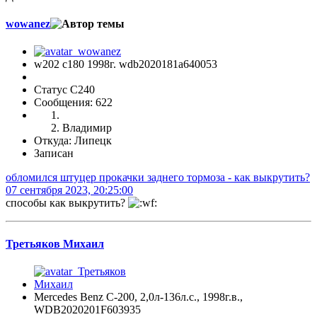
wowanez
w202 c180 1998г. wdb2020181a640053
Статус C240
Сообщения: 622
Владимир
Откуда: Липецк
Записан
обломился штуцер прокачки заднего тормоза - как выкрутить?
07 сентября 2023, 20:25:00
способы как выкрутить?
Третьяков Михаил
Mercedes Benz C-200, 2,0л-136л.с., 1998г.в.,
WDB2020201F603935