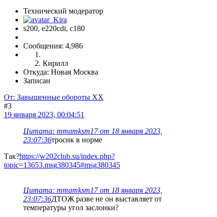
Технический модератор
s200, е220cdi, с180
Сообщения: 4,986
Кирилл
Откуда: Новая Москва
Записан
От: Завышенные обороты ХХ
#3
19 января 2023, 00:04:51
Цитата: mmamksm17 от 18 января 2023,
23:07:36
тросик в норме
Так?
https://w202club.su/index.php?
topic=13653.msg380345#msg380345
Цитата: mmamksm17 от 18 января 2023,
23:07:36
ДТОЖ разве не он выставляет от
температуры угол заслонки?