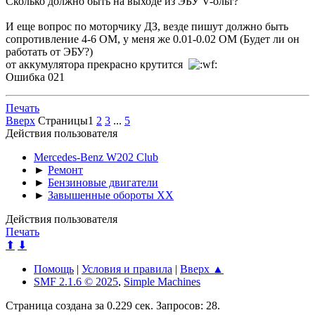
Сколько должно быть на выходе из ЭБУ V-ольт?
И еще вопрос по моторчику ДЗ, везде пишут должно быть
сопротивление 4-6 ОМ, у меня же 0.01-0.02 ОМ (Будет ли он
работать от ЭБУ?)
от аккумулятора прекрасно крутится
Ошибка 021
Печать
Вверх
Страницы
1
2
3
...
5
Действия пользователя
Mercedes-Benz W202 Club
►
Ремонт
►
Бензиновые двигатели
►
Завышенные обороты ХХ
Действия пользователя
Печать
⬆
⬇
Помощь
|
Условия и правила
|
Вверх ▲
SMF 2.1.6 © 2025
,
Simple Machines
Страница создана за 0.229 сек. Запросов: 28.