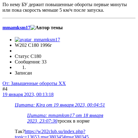
По нему БУ держит повышенные обороты первые минуты
или пока скорость меньше 5 км/ч после запуска.
mmamksm17
W202 C180 1996г
Статус C180
Сообщения: 33
Записан
От: Завышенные обороты ХХ
#4
19 января 2023, 00:13:18
Цитата: Kira от 19 января 2023, 00:04:51
Цитата: mmamksm17 от 18 января
2023, 23:07:36
тросик в норме
Так?
https://w202club.su/index.php?
topic=13653.msg380345#msg380345