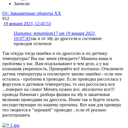
Записан
От: Завышенные обороты ХХ
#12
19 января 2023, 12:45:53
Цитата: mmamksm17 от 19 января 2023,
10:07:45
так и от эбу до дросселя и состояние
проводов отличное
Так откуда тогда ошибки и по дросселю и по датчику
температуры? Вы нас зачем убеждаете? Машина ваша и
проблемы у вас. Вам подсказывают в чем дело, а у вас
излишняя уверенность. Проверяйте всё поэтапно. Отключите
датчик температуры и посмотрите заново ошибки - если они
остались - проблема в проводке. Если проводка рассохлась у
форсунок и датчиков температуры, то она рассохлась вся
...поверьте на слово! Менять нужно все, абсолютно все!!!
провода Начиная с разбора фишки на эбу и заканчивая
мелкими проводами на дроссель. Иначе так и будете искать
несуществующие по вашему причины. Вот вам для примера
что творится в "хорошей" проводке , если её реально
распотрошить
1.jpg