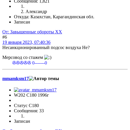
Сообщения: 1,821
Александр
Откуда: Казахстан, Карагандинская обл.
Записан
От: Завышенные обороты ХХ
#6
19 января 2023, 07:40:36
Несанкционированный подсос воздуха Не?
Мерсовод со стажем
✇✇✇✇✇ 0-------0
mmamksm17
W202 C180 1996г
Статус C180
Сообщения: 33
Записан