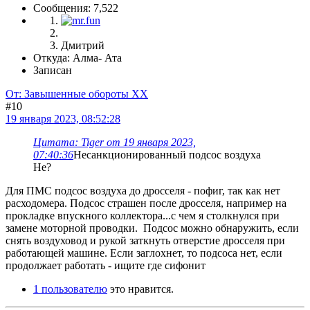
Сообщения: 7,522
Дмитрий
Откуда: Алма- Ата
Записан
От: Завышенные обороты ХХ
#10
19 января 2023, 08:52:28
Цитата: Tiger от 19 января 2023,
07:40:36
Несанкционированный подсос воздуха
Не?
Для ПМС подсос воздуха до дросселя - пофиг, так как нет
расходомера. Подсос страшен после дросселя, например на
прокладке впускного коллектора...с чем я столкнулся при
замене моторной проводки. Подсос можно обнаружить, если
снять воздуховод и рукой заткнуть отверстие дросселя при
работающей машине. Если заглохнет, то подсоса нет, если
продолжает работать - ищите где сифонит
1 пользователю
это нравится.